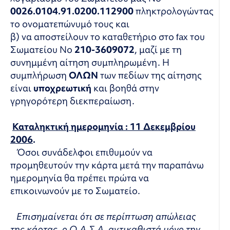
0026.0104.91.0200.112900
πληκτρολογώντας
το ονοματεπώνυμό τους και
β) να αποστείλουν το καταθετήριο στο
fax
του
Σωματείου Νο
210-3609072
, μαζί με τη
συνημμένη αίτηση συμπληρωμένη. Η
συμπλήρωση
ΟΛΩΝ
των πεδίων της αίτησης
είναι
υποχρεωτική
και βοηθά στην
γρηγορότερη διεκπεραίωση.
Καταληκτική ημερομηνία : 11 Δεκεμβρίου
2006
.
Όσοι συνάδελφοι επιθυμούν να
προμηθευτούν την κάρτα μετά την παραπάνω
ημερομηνία θα πρέπει πρώτα να
επικοινωνούν με το Σωματείο.
Επισημαίνεται ότι σε περίπτωση απώλειας
της κάρτας, ο Ο.Α.Σ.Α. αντικαθιστά μόνο την