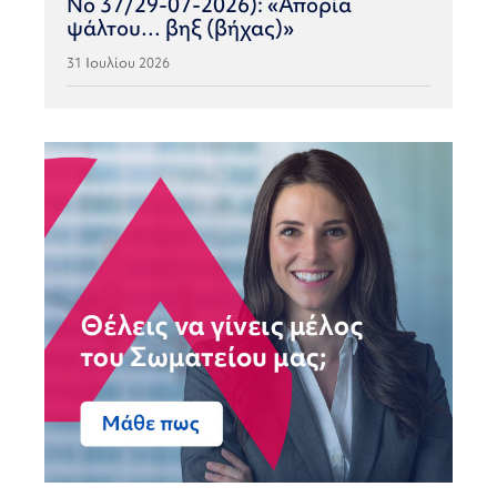
Νο 37/29-07-2026): «Απορία
ψάλτου… βηξ (βήχας)»
31 Ιουλίου 2026