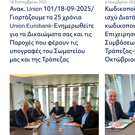
18 Σεπτεμβρίου 2025
6 Νοεμβρίου 20
Ανακ. Union 101/18-09-2025/
Κωδικοποί
Γιορτάζουμε τα 25 χρόνια
ισχύ Διατ
Union Eurobank-Ενημερωθείτε
κωδικοποι
για τα Δικαιώματα σας και τις
Επιχειρησ
Παροχές που φέρουν τις
Συμβάσεω
υπογραφές του Σωματείου
Τράπεζας-
μας και της Τράπεζας
Οκτώβριο