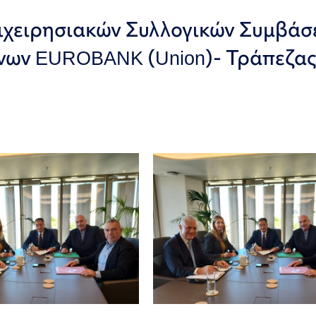
πιχειρησιακών Συλλογικών Συμβά
νων EUROBANK (Union)- Τράπεζα