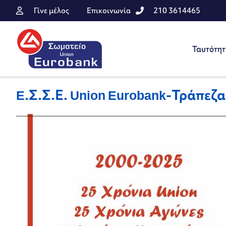
Γίνε μέλος
Επικοινωνία
210 3614465
Ταυτότη
E.Σ.Σ.Ε. Union Eurobank-Τράπε