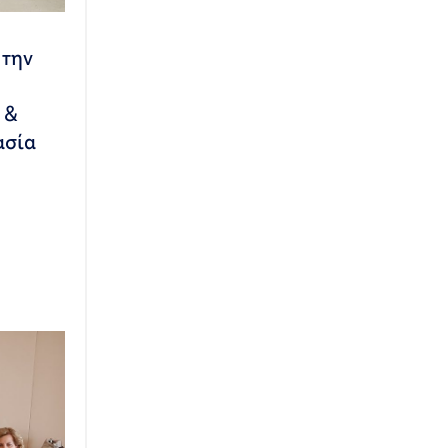
 την
 &
ασία