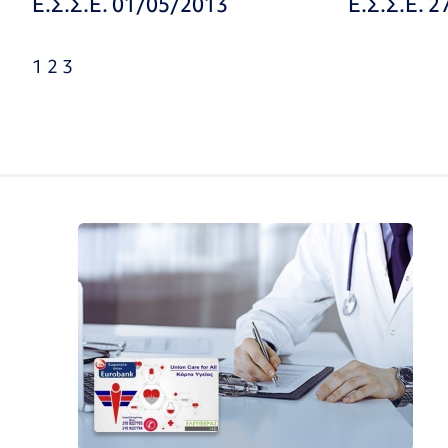
Ε.Σ.Σ.Ε. 01/05/2013
Ε.Σ.Σ.Ε. 
1
2
3