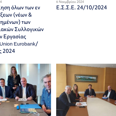
24
6 Νοεμβρίου 2024
ηση όλων των εν
Ε.Σ.Σ.Ε. 24/10/2024
άξεων (νέων &
ημένων) των
ιακών Συλλογικών
ν Εργασίας
Union Eurobank/
ς 2024