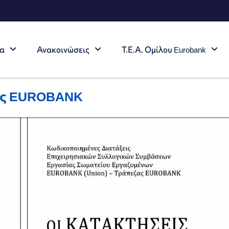
τα
Ανακοινώσεις
Τ.Ε.Α. Ομίλου Eurobank
ζας EUROBANK