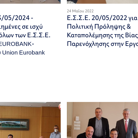
24 Μαΐου 2022
3/05/2024 -
Ε.Σ.Σ.Ε. 20/05/2022 για
ημένες σε ισχύ
Πολιτική Πρόληψης &
όλων των Ε.Σ.Σ.Ε.
Καταπολέμησης της Βίας
 EUROBANK-
Παρενόχλησης στην Εργ
 Union Eurobank