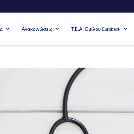
τα
Ανακοινώσεις
Τ.Ε.Α. Ομίλου Eurobank