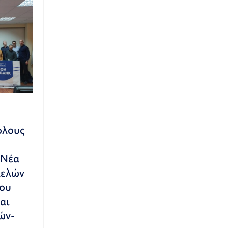
όλους
 Νέα
μελών
του
αι
ών-