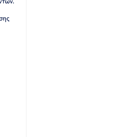
ντων.
σης