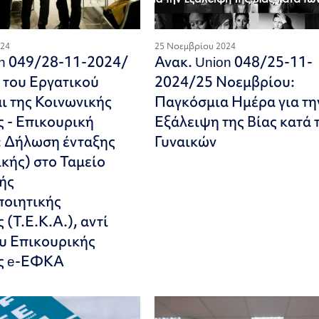
024
25 Νοεμβρίου 2024
on 049/28-11-2024/
Ανακ. Union 048/25-11-
 του Εργατικού
2024/25 Νοεμβρίου:
ι της Κοινωνικής
Παγκόσμια Ημέρα για τη
 - Επικουρική
Εξάλειψη της Βίας κατά 
 Δήλωση ένταξης
Γυναικών
κής) στο Ταμείο
ής
οιητικής
(Τ.Ε.Κ.Α.), αντί
υ Επικουρικής
ς e-ΕΦΚΑ