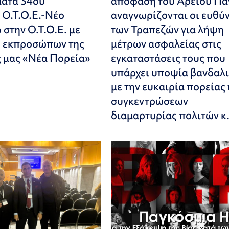
ματα 34ου
απόφαση του Αρείου Πά
 Ο.Τ.Ο.Ε.-Νέο
αναγνωρίζονται οι ευθύ
στην Ο.Τ.Ο.Ε. με
των Τραπεζών για λήψη
 εκπροσώπων της
μέτρων ασφαλείας στις
 μας «Νέα Πορεία»
εγκαταστάσεις τους που
υπάρχει υποψία βανδαλ
με την ευκαιρία πορείας 
συγκεντρώσεων
διαμαρτυρίας πολιτών κ.