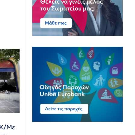
NK/Με