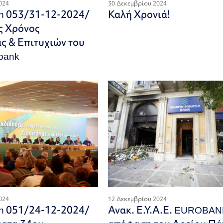
024
30 Δεκεμβρίου 2024
on 053/31-12-2024/
Καλή Χρονιά!
ς Χρόνος
 & Επιτυχιών του
bank
024
12 Δεκεμβρίου 2024
on 051/24-12-2024/
Ανακ. Ε.Υ.Α.Ε. EUROBA