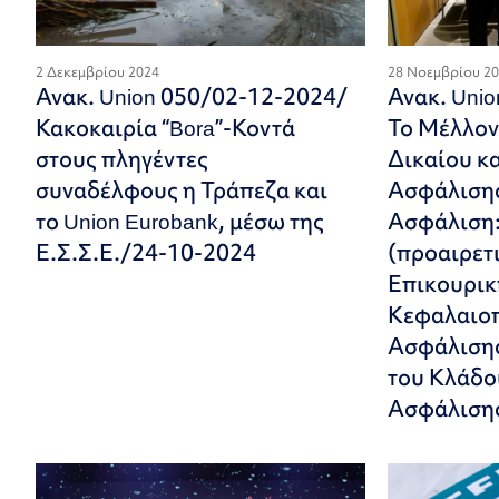
2 Δεκεμβρίου 2024
28 Νοεμβρίου 2
Ανακ. Union 050/02-12-2024/
Ανακ. Uni
Κακοκαιρία “Bora”-Κοντά
Το Μέλλον
στους πληγέντες
Δικαίου κα
συναδέλφους η Τράπεζα και
Ασφάλισης
το Union Eurobank, μέσω της
Ασφάλιση:
Ε.Σ.Σ.Ε./24-10-2024
(προαιρετι
Επικουρικ
Κεφαλαιοπ
Ασφάλισης 
του Κλάδο
Ασφάλιση