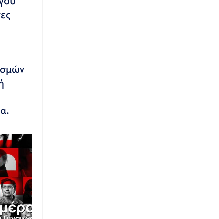
γου
νες
ισμών
ή
α.