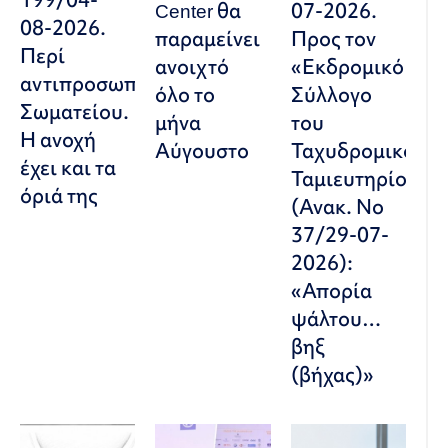
Center θα
07-2026.
08-2026.
παραμείνει
Προς τον
Περί
ανοιχτό
«Εκδρομικό
αντιπροσωπευτικού
όλο το
Σύλλογο
Σωματείου.
μήνα
του
Η ανοχή
Αύγουστο
Ταχυδρομικού
έχει και τα
Ταμιευτηρίου»
όριά της
(Ανακ. Νο
37/29-07-
2026):
«Απορία
ψάλτου…
βηξ
(βήχας)»