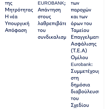
της
EUROBANK;
των
Μητρότητας:
Απάντηση
παροχών
Η νέα
στους
και των
Υπουργική
λαθρεπιβάτες
όρων του
Απόφαση
του
Ταμείου
συνδικαλισμού
Επαγγελματικής
Ασφάλισης
(Τ.Ε.Α)
Ομίλου
Eurobank:
Συμμετέχουμε
στη
δημόσια
διαβούλευση
του
Σχεδίου