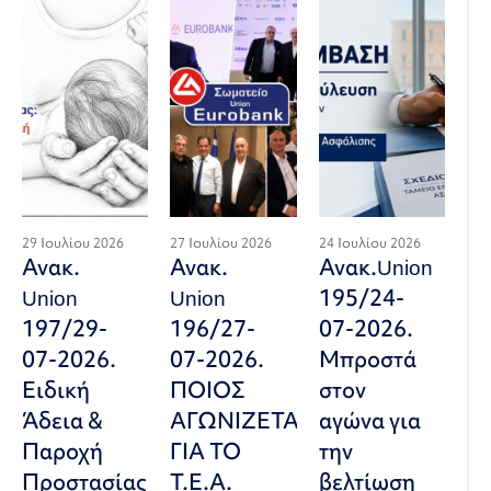
29 Ιουλίου 2026
27 Ιουλίου 2026
24 Ιουλίου 2026
Ανακ.
Ανακ.
Ανακ.Union
Union
Union
195/24-
197/29-
196/27-
07-2026.
07-2026.
07-2026.
Μπροστά
Ειδική
ΠΟΙΟΣ
στον
Άδεια &
ΑΓΩΝΙΖΕΤΑΙ
αγώνα για
Παροχή
ΓΙΑ ΤΟ
την
Προστασίας
Τ.Ε.Α.
βελτίωση