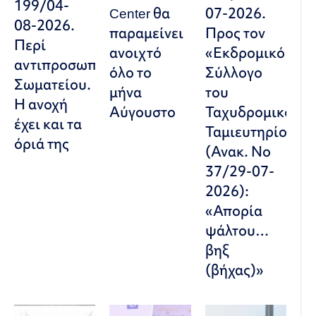
199/04-
Center θα
07-2026.
08-2026.
παραμείνει
Προς τον
Περί
ανοιχτό
«Εκδρομικό
αντιπροσωπευτικού
όλο το
Σύλλογο
Σωματείου.
μήνα
του
Η ανοχή
Αύγουστο
Ταχυδρομικού
έχει και τα
Ταμιευτηρίου»
όριά της
(Ανακ. Νο
37/29-07-
2026):
«Απορία
ψάλτου…
βηξ
(βήχας)»