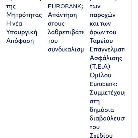
της
EUROBANK;
των
Μητρότητας:
Απάντηση
παροχών
Η νέα
στους
και των
Υπουργική
λαθρεπιβάτες
όρων του
Απόφαση
του
Ταμείου
συνδικαλισμού
Επαγγελματικής
Ασφάλισης
(Τ.Ε.Α)
Ομίλου
Eurobank:
Συμμετέχουμε
στη
δημόσια
διαβούλευση
του
Σχεδίου