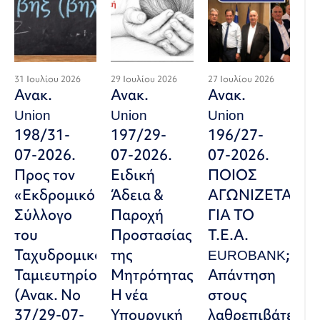
31 Ιουλίου 2026
29 Ιουλίου 2026
27 Ιουλίου 2026
Ανακ.
Ανακ.
Ανακ.
Union
Union
Union
198/31-
197/29-
196/27-
07-2026.
07-2026.
07-2026.
Προς τον
Ειδική
ΠΟΙΟΣ
«Εκδρομικό
Άδεια &
ΑΓΩΝΙΖΕΤΑΙ
Σύλλογο
Παροχή
ΓΙΑ ΤΟ
του
Προστασίας
Τ.Ε.Α.
Ταχυδρομικού
της
EUROBANK;
Ταμιευτηρίου»
Μητρότητας:
Απάντηση
(Ανακ. Νο
Η νέα
στους
37/29-07-
Υπουργική
λαθρεπιβάτες