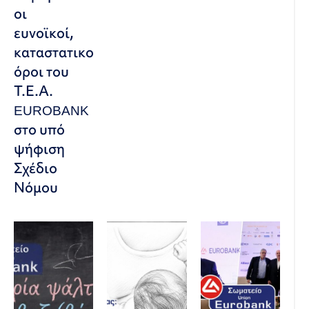
οι
ευνοϊκοί,
καταστατικοί
όροι του
Τ.Ε.Α.
EUROBANK
στο υπό
ψήφιση
Σχέδιο
Νόμου