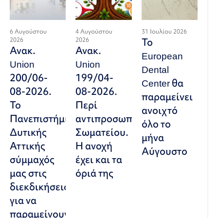
6 Αυγούστου
4 Αυγούστου
31 Ιουλίου 2026
2026
2026
Το
Ανακ.
Ανακ.
European
Union
Union
Dental
200/06-
199/04-
Center θα
08-2026.
08-2026.
παραμείνει
Το
Περί
ανοιχτό
Πανεπιστήμιο
αντιπροσωπευτικού
όλο το
Δυτικής
Σωματείου.
μήνα
Αττικής
Η ανοχή
Αύγουστο
σύμμαχός
έχει και τα
μας στις
όριά της
διεκδικήσεις,
για να
παραμείνουν