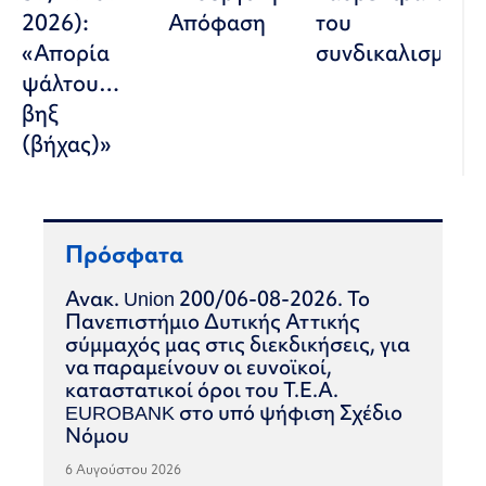
2026):
Απόφαση
του
«Απορία
συνδικαλισμού
ψάλτου…
βηξ
(βήχας)»
Πρόσφατα
Ανακ. Union 200/06-08-2026. Το
Πανεπιστήμιο Δυτικής Αττικής
σύμμαχός μας στις διεκδικήσεις, για
να παραμείνουν οι ευνοϊκοί,
καταστατικοί όροι του Τ.Ε.Α.
EUROBANK στο υπό ψήφιση Σχέδιο
Νόμου
6 Αυγούστου 2026