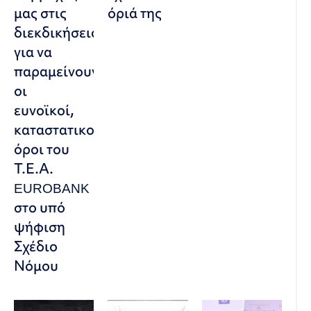
μας στις
όριά της
διεκδικήσεις,
για να
παραμείνουν
οι
ευνοϊκοί,
καταστατικοί
όροι του
Τ.Ε.Α.
EUROBANK
στο υπό
ψήφιση
Σχέδιο
Νόμου