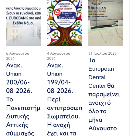
6 Αυγούστου
4 Αυγούστου
31 Ιουλίου 2026
2026
2026
Το
Ανακ.
Ανακ.
European
Union
Union
Dental
200/06-
199/04-
Center θα
08-2026.
08-2026.
παραμείνει
Το
Περί
ανοιχτό
Πανεπιστήμιο
αντιπροσωπευτικού
όλο το
Δυτικής
Σωματείου.
μήνα
Αττικής
Η ανοχή
Αύγουστο
σύμμαχός
έχει και τα