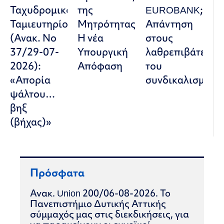
Ταχυδρομικού
της
EUROBANK;
Ταμιευτηρίου»
Μητρότητας:
Απάντηση
(Ανακ. Νο
Η νέα
στους
37/29-07-
Υπουργική
λαθρεπιβάτες
2026):
Απόφαση
του
«Απορία
συνδικαλισμού
ψάλτου…
βηξ
(βήχας)»
Πρόσφατα
Ανακ. Union 200/06-08-2026. Το
Πανεπιστήμιο Δυτικής Αττικής
σύμμαχός μας στις διεκδικήσεις, για