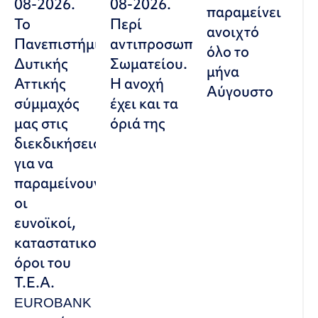
08-2026.
08-2026.
παραμείνει
Το
Περί
ανοιχτό
Πανεπιστήμιο
αντιπροσωπευτικού
όλο το
Δυτικής
Σωματείου.
μήνα
Αττικής
Η ανοχή
Αύγουστο
σύμμαχός
έχει και τα
μας στις
όριά της
διεκδικήσεις,
για να
παραμείνουν
οι
ευνοϊκοί,
καταστατικοί
όροι του
Τ.Ε.Α.
EUROBANK