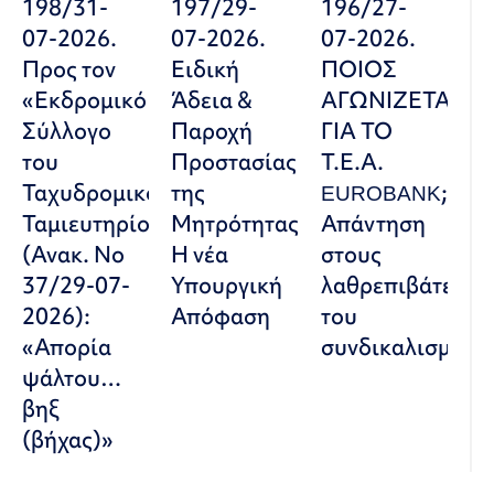
198/31-
197/29-
196/27-
07-2026.
07-2026.
07-2026.
Προς τον
Ειδική
ΠΟΙΟΣ
«Εκδρομικό
Άδεια &
ΑΓΩΝΙΖΕΤΑΙ
Σύλλογο
Παροχή
ΓΙΑ ΤΟ
του
Προστασίας
Τ.Ε.Α.
Ταχυδρομικού
της
EUROBANK;
Ταμιευτηρίου»
Μητρότητας:
Απάντηση
(Ανακ. Νο
Η νέα
στους
37/29-07-
Υπουργική
λαθρεπιβάτες
2026):
Απόφαση
του
«Απορία
συνδικαλισμού
ψάλτου…
βηξ
(βήχας)»