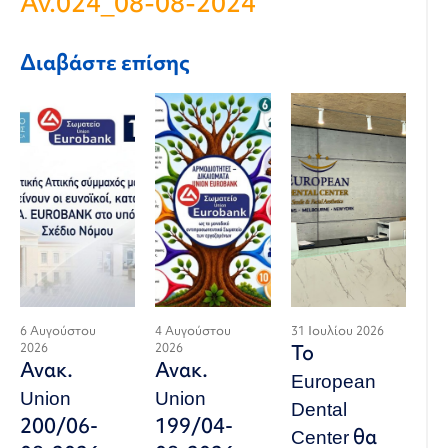
Αν.024_08-08-2024
Διαβάστε επίσης
6 Αυγούστου
4 Αυγούστου
31 Ιουλίου 2026
2026
2026
Το
Ανακ.
Ανακ.
European
Union
Union
Dental
200/06-
199/04-
Center θα