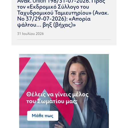
Ανακ. Union 198/31-07-2026. Προς
τον «Εκδρομικό Σύλλογο του
Ταχυδρομικού Ταμιευτηρίου» (Ανακ.
Νο 37/29-07-2026): «Απορία
ψάλτου… βηξ (βήχας)»
31 Ιουλίου 2026