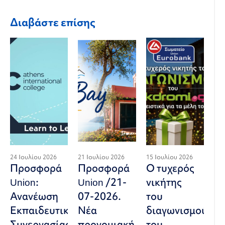
Διαβάστε επίσης
24 Ιουλίου 2026
21 Ιουλίου 2026
15 Ιουλίου 2026
Προσφορά
Προσφορά
Ο τυχερός
Union:
Union /21-
νικήτης
Ανανέωση
07-2026.
του
Εκπαιδευτικής
Νέα
διαγωνισμού
Συνεργασίας
προνομιακή
του