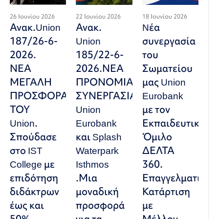
26 Ιουνίου 2026
22 Ιουνίου 2026
18 Ιουνίου 2026
Ανακ.Union
Ανακ.
Nέα
187/26-6-
Union
συνεργασία
2026.
185/22-6-
του
ΝΕΑ
2026.ΝΕΑ
Σωματείου
ΜΕΓΑΛΗ
ΠΡΟΝΟΜΙΑΚΗ
μας Union
ΠΡΟΣΦΟΡΑ
ΣΥΝΕΡΓΑΣΙΑ
Eurobank
ΤΟΥ
Union
με τον
Union.
Eurobank
Εκπαιδευτικό
Σπούδασε
και Splash
Όμιλο
στο IST
Waterpark
ΔΕΛΤΑ
College με
Isthmos
360.
επιδότηση
.Μια
Επαγγελματική
διδάκτρων
μοναδική
Κατάρτιση
έως και
προσφορά
με
50%
για τα
Μέλλον-