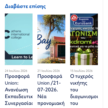
Διαβάστε επίσης
24 Ιουλίου 2026
21 Ιουλίου 2026
15 Ιουλίου 2026
Προσφορά
Προσφορά
Ο τυχερός
Union:
Union /21-
νικήτης
Ανανέωση
07-2026.
του
Εκπαιδευτικής
Νέα
διαγωνισμού
Συνεργασίας
προνομιακή
του