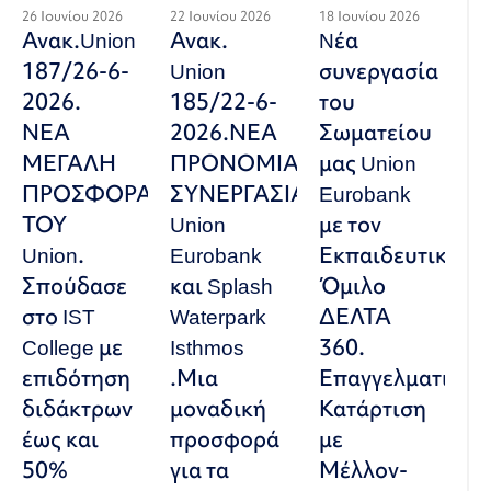
26 Ιουνίου 2026
22 Ιουνίου 2026
18 Ιουνίου 2026
Ανακ.Union
Ανακ.
Nέα
187/26-6-
Union
συνεργασία
2026.
185/22-6-
του
ΝΕΑ
2026.ΝΕΑ
Σωματείου
ΜΕΓΑΛΗ
ΠΡΟΝΟΜΙΑΚΗ
μας Union
ΠΡΟΣΦΟΡΑ
ΣΥΝΕΡΓΑΣΙΑ
Eurobank
ΤΟΥ
Union
με τον
Union.
Eurobank
Εκπαιδευτικό
Σπούδασε
και Splash
Όμιλο
στο IST
Waterpark
ΔΕΛΤΑ
College με
Isthmos
360.
επιδότηση
.Μια
Επαγγελματική
διδάκτρων
μοναδική
Κατάρτιση
έως και
προσφορά
με
50%
για τα
Μέλλον-