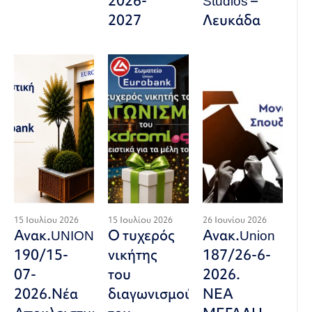
2026-
Studios –
2027
Λευκάδα
15 Ιουλίου 2026
15 Ιουλίου 2026
26 Ιουνίου 2026
Ανακ.UNION
Ο τυχερός
Ανακ.Union
190/15-
νικήτης
187/26-6-
07-
του
2026.
2026.Νέα
διαγωνισμού
ΝΕΑ