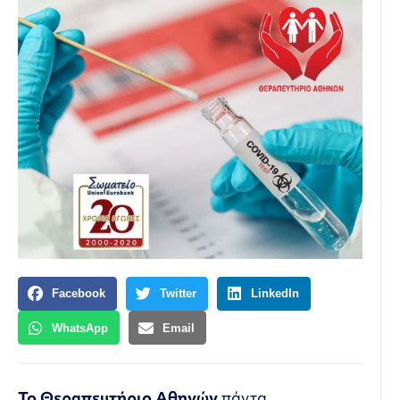
Facebook
Twitter
LinkedIn
WhatsApp
Email
Το Θεραπευτήριο Αθηνών
πάντα