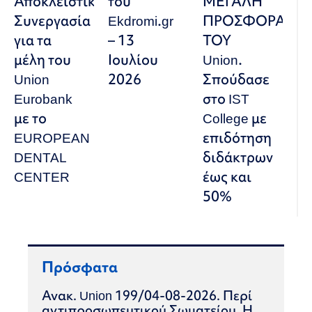
Αποκλειστική
του
ΜΕΓΑΛΗ
Συνεργασία
Ekdromi.gr
ΠΡΟΣΦΟΡΑ
για τα
– 13
ΤΟΥ
μέλη του
Ιουλίου
Union.
Union
2026
Σπούδασε
Eurobank
στο IST
με το
College με
EUROPEAN
επιδότηση
DENTAL
διδάκτρων
CENTER
έως και
50%
Πρόσφατα
Ανακ. Union 199/04-08-2026. Περί
αντιπροσωπευτικού Σωματείου. Η