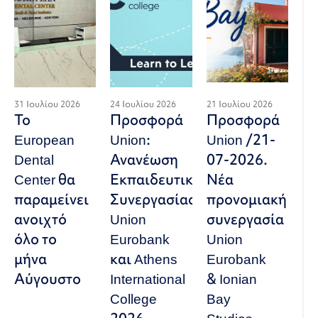
31 Ιουλίου 2026
24 Ιουλίου 2026
21 Ιουλίου 2026
Το
Προσφορά
Προσφορά
European
Union:
Union /21-
Dental
Ανανέωση
07-2026.
Center θα
Εκπαιδευτικής
Νέα
παραμείνει
Συνεργασίας
προνομιακή
ανοιχτό
Union
συνεργασία
όλο το
Eurobank
Union
μήνα
και Athens
Eurobank
Αύγουστο
International
& Ionian
College
Bay