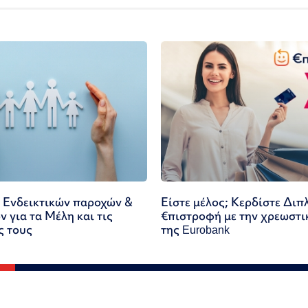
 Ενδεικτικών παροχών &
Είστε μέλος; Κερδίστε Διπ
 για τα Μέλη και τις
€πιστροφή με την χρεωστι
ς τους
της Eurobank