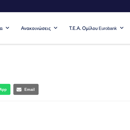
τα
Ανακοινώσεις
Τ.Ε.Α. Ομίλου Eurobank
App
Email