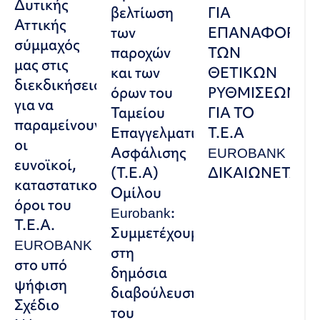
Δυτικής
βελτίωση
ΓΙΑ
Αττικής
των
ΕΠΑΝΑΦΟΡΑ
σύμμαχός
παροχών
ΤΩΝ
μας στις
και των
ΘΕΤΙΚΩΝ
διεκδικήσεις,
όρων του
ΡΥΘΜΙΣΕΩΝ
για να
Ταμείου
ΓΙΑ ΤΟ
παραμείνουν
Επαγγελματικής
Τ.Ε.Α
οι
Ασφάλισης
EUROBANK
ευνοϊκοί,
(Τ.Ε.Α)
ΔΙΚΑΙΩΝΕΤΑΙ
καταστατικοί
Ομίλου
όροι του
Eurobank:
Τ.Ε.Α.
Συμμετέχουμε
EUROBANK
στη
στο υπό
δημόσια
ψήφιση
διαβούλευση
Σχέδιο
του