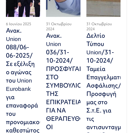
6 Ιουνίου 2025
31 Οκτωβρίου
31 Οκτωβρίου
Ανακ.
2024
2024
Ανακ.
Δελτίο
Union
Union
Τύπου
088/06-
036/31-
Union/31-
06-2025/
10-2024/
10-2024/
Σε εξέλιξη
ΠΡΟΣΦΥΓΑΜΕ
Ταμεία
ο αγώνας
ΣΤΟ
Επαγγελματικής
του Union
ΣΥΜΒΟΥΛΙΟ
Ασφάλισης/
Eurobank
ΤΗΣ
Προσφυγή
για
ΕΠΙΚΡΑΤΕΙΑΣ
μας στο
επαναφορά
ΓΙΑ ΝΑ
Σ.τ.Ε. για
του
ΘΕΡΑΠΕΥΘΟΥΝ
τις
προνομιακού
ΟΙ
αντισυνταγματικ
καθεστώτος