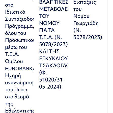
ΒΛΑΠΤΙΚΕΣ
διατάξεις
στο
ΜΕΤΑΒΟΛΕΣ
του
Ιδιωτικό
ΤΟΥ
Νόμου
Συνταξιοδοτικό
ΝΟΜΟΥ
Γεωργιάδη
Πρόγραμμα,
ΓΙΑ ΤΑ
(Ν.
όλου του
Τ.Ε.Α. (Ν.
5078/2023)
Προσωπικού
5078/2023)
μέσω του
ΚΑΙ ΤΗΣ
Τ.Ε.Α.
ΕΓΚΥΚΛΙΟΥ
Ομίλου
ΤΣΑΚΛΟΓΛΟΥ
EUROBANK/
(Φ.
Ηχηρή
51020/31-
αναγνώριση
05-2024)
του Union
στο θεσμό
της
Εθελοντικής