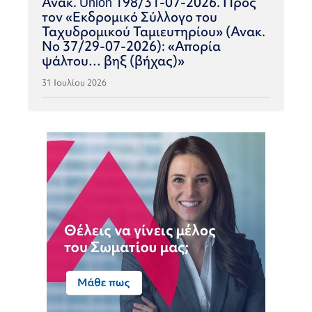
Ανακ. Union 198/31-07-2026. Προς
τον «Εκδρομικό Σύλλογο του
Ταχυδρομικού Ταμιευτηρίου» (Ανακ.
Νο 37/29-07-2026): «Απορία
ψάλτου… βηξ (βήχας)»
31 Ιουλίου 2026