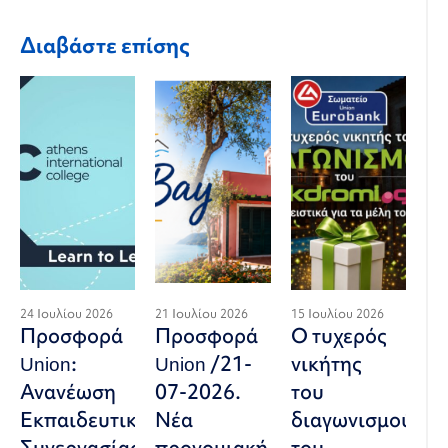
Διαβάστε επίσης
24 Ιουλίου 2026
21 Ιουλίου 2026
15 Ιουλίου 2026
Προσφορά
Προσφορά
Ο τυχερός
Union:
Union /21-
νικήτης
Ανανέωση
07-2026.
του
Εκπαιδευτικής
Νέα
διαγωνισμού
Συνεργασίας
προνομιακή
του