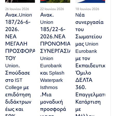
26 Ιουνίου 2026
22 Ιουνίου 2026
18 Ιουνίου 2026
Ανακ.Union
Ανακ.
Nέα
187/26-6-
Union
συνεργασία
2026.
185/22-6-
του
ΝΕΑ
2026.ΝΕΑ
Σωματείου
ΜΕΓΑΛΗ
ΠΡΟΝΟΜΙΑΚΗ
μας Union
ΠΡΟΣΦΟΡΑ
ΣΥΝΕΡΓΑΣΙΑ
Eurobank
ΤΟΥ
Union
με τον
Union.
Eurobank
Εκπαιδευτικό
Σπούδασε
και Splash
Όμιλο
στο IST
Waterpark
ΔΕΛΤΑ
College με
Isthmos
360.
επιδότηση
.Μια
Επαγγελματική
διδάκτρων
μοναδική
Κατάρτιση
έως και
προσφορά
με