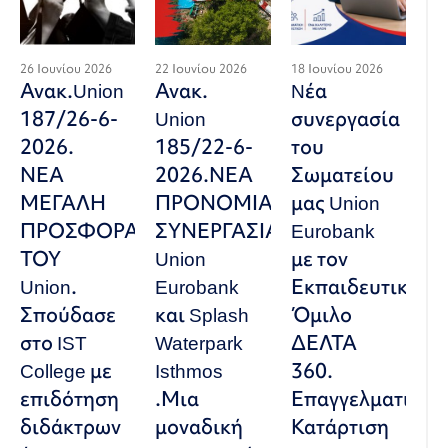
26 Ιουνίου 2026
22 Ιουνίου 2026
18 Ιουνίου 2026
Ανακ.Union
Ανακ.
Nέα
187/26-6-
Union
συνεργασία
2026.
185/22-6-
του
ΝΕΑ
2026.ΝΕΑ
Σωματείου
ΜΕΓΑΛΗ
ΠΡΟΝΟΜΙΑΚΗ
μας Union
ΠΡΟΣΦΟΡΑ
ΣΥΝΕΡΓΑΣΙΑ
Eurobank
ΤΟΥ
Union
με τον
Union.
Eurobank
Εκπαιδευτικό
Σπούδασε
και Splash
Όμιλο
στο IST
Waterpark
ΔΕΛΤΑ
College με
Isthmos
360.
επιδότηση
.Μια
Επαγγελματική
διδάκτρων
μοναδική
Κατάρτιση