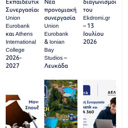
Εκπαιδευτικής
Νέα
διαγωνισμού
Συνεργασίας
προνομιακή
του
Union
συνεργασία
Ekdromi.gr
Eurobank
Union
– 13
και Athens
Eurobank
Ιουλίου
International
& Ionian
2026
College
Bay
2026-
Studios –
2027
Λευκάδα