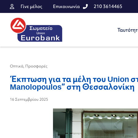
Γίνε μέλος
Επικοινωνία
210 3614465
Ταυτότη
Οπτικά
,
Προσφορές
Έκπτωση για τα μέλη του Union σ
Manolopoulos” στη Θεσσαλονίκη
16 Σεπτεμβρίου 2025