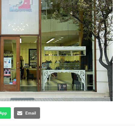
App
Email