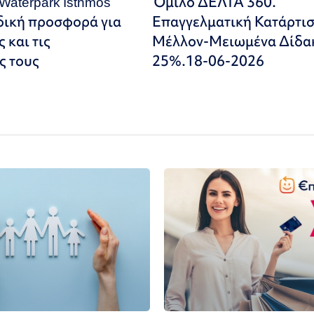
 Waterpark Isthmos
Όμιλο ΔΕΛΤΑ 360.
δική προσφορά για
Επαγγελματική Κατάρτισ
ς και τις
Μέλλον-Μειωμένα Δίδα
ς τους
25%.18-06-2026