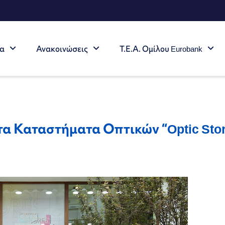
τα
Ανακοινώσεις
Τ.Ε.Α. Ομίλου Eurobank
τα Καταστήματα Οπτικών “Optic Sto