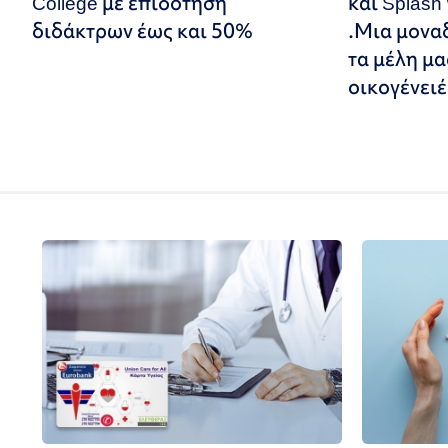
College με επιδότηση
και Splash
διδάκτρων έως και 50%
.Μια μονα
τα μέλη μα
οικογένειέ