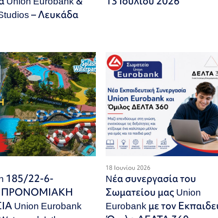
α Union Eurobank &
13 Ιουλίου 2026
 Studios – Λευκάδα
18 Ιουνίου 2026
on 185/22-6-
Nέα συνεργασία του
Α ΠΡΟΝΟΜΙΑΚΗ
Σωματείου μας Union
Α Union Eurobank
Eurobank με τον Εκπαιδε