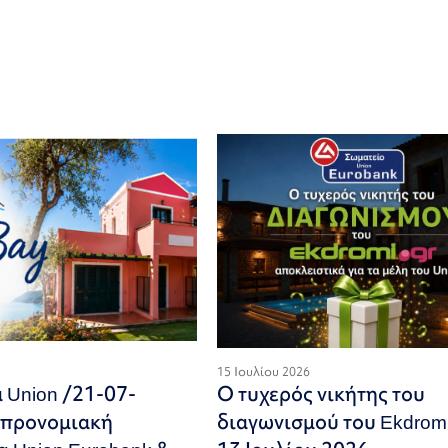
15 Ιουλίου 2026
Union /21-07-
Ο τυχερός νικήτης του
 προνομιακή
διαγωνισμού του Ekdromi