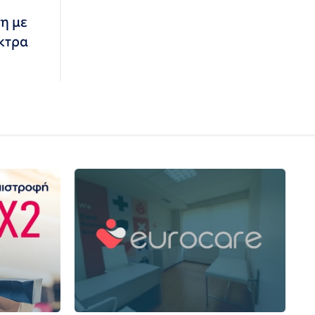
η με
κτρα