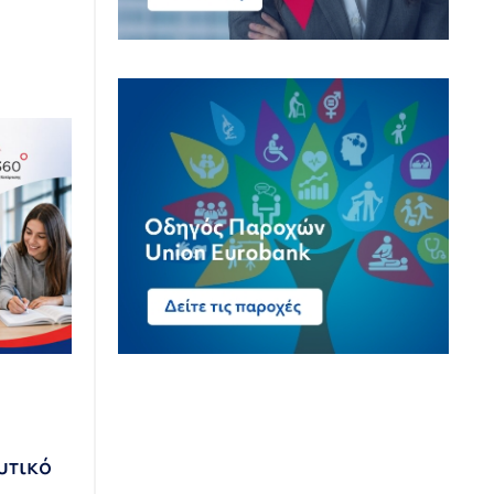
υτικό