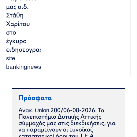
μας σ.δ.
Στάθη
Χαρίτου
στο
έγκυρο
ειδησεογραφικό
site
bankingnews.gr
Πρόσφατα
Ανακ. Union 200/06-08-2026. Το
Πανεπιστήμιο Δυτικής Αττικής
σύμμαχός μας στις διεκδικήσεις, για
να παραμείνουν οι ευνοϊκοί,
καταστατικοί όροι του Τ.Ε.Α.