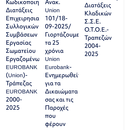
Κωδικοποιημένες
Ανακ.
Διατάξεις
Διατάξεις
Union
Κλαδικών
Επιχειρησιακών
101/18-
Σ.Σ.Ε.
Συλλογικών
09-2025/
Ο.Τ.Ο.Ε.-
Συμβάσεων
Γιορτάζουμε
Τραπεζών
Εργασίας
τα 25
2004-
Σωματείου
χρόνια
2025
Εργαζομένων
Union
EUROBANK
Eurobank-
(Union)-
Ενημερωθείτε
Τράπεζας
για τα
EUROBANK
Δικαιώματα
2000-
σας και τις
2025
Παροχές
που
φέρουν