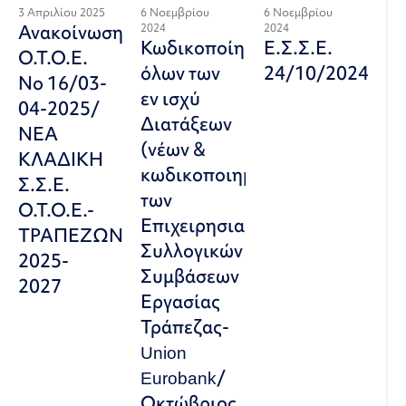
3 Απριλίου 2025
6 Νοεμβρίου
6 Νοεμβρίου
Ανακοίνωση
2024
2024
Κωδικοποίηση
Ε.Σ.Σ.Ε.
Ο.Τ.Ο.Ε.
όλων των
24/10/2024
Νο 16/03-
εν ισχύ
04-2025/
Διατάξεων
ΝΕΑ
(νέων &
ΚΛΑΔΙΚΗ
κωδικοποιημένων)
Σ.Σ.Ε.
των
Ο.Τ.Ο.Ε.-
Επιχειρησιακών
ΤΡΑΠΕΖΩΝ
Συλλογικών
2025-
Συμβάσεων
2027
Εργασίας
Τράπεζας-
Union
Eurobank/
Οκτώβριος