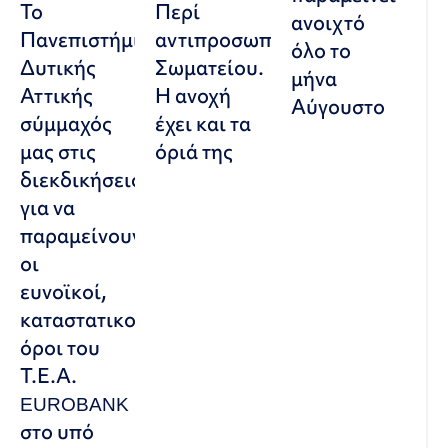
Το
Περί
ανοιχτό
Πανεπιστήμιο
αντιπροσωπευτικού
όλο το
Δυτικής
Σωματείου.
μήνα
Αττικής
Η ανοχή
Αύγουστο
σύμμαχός
έχει και τα
μας στις
όριά της
διεκδικήσεις,
για να
παραμείνουν
οι
ευνοϊκοί,
καταστατικοί
όροι του
Τ.Ε.Α.
EUROBANK
στο υπό