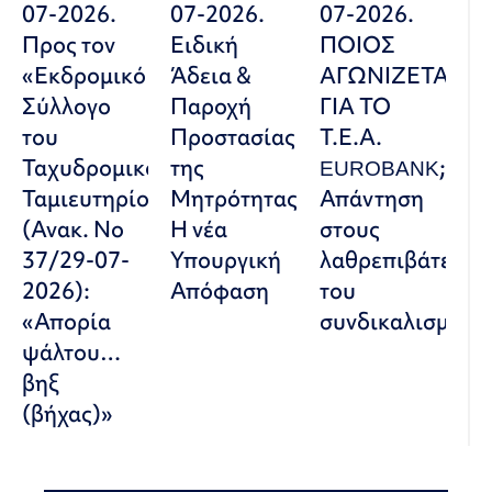
07-2026.
07-2026.
07-2026.
Προς τον
Ειδική
ΠΟΙΟΣ
«Εκδρομικό
Άδεια &
ΑΓΩΝΙΖΕΤΑΙ
Σύλλογο
Παροχή
ΓΙΑ ΤΟ
του
Προστασίας
Τ.Ε.Α.
Ταχυδρομικού
της
EUROBANK;
Ταμιευτηρίου»
Μητρότητας:
Απάντηση
(Ανακ. Νο
Η νέα
στους
37/29-07-
Υπουργική
λαθρεπιβάτες
2026):
Απόφαση
του
«Απορία
συνδικαλισμού
ψάλτου…
βηξ
(βήχας)»