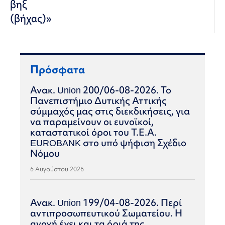
βηξ
(βήχας)»
Πρόσφατα
Ανακ. Union 200/06-08-2026. Το
Πανεπιστήμιο Δυτικής Αττικής
σύμμαχός μας στις διεκδικήσεις, για
να παραμείνουν οι ευνοϊκοί,
καταστατικοί όροι του Τ.Ε.Α.
EUROBANK στο υπό ψήφιση Σχέδιο
Νόμου
6 Αυγούστου 2026
Ανακ. Union 199/04-08-2026. Περί
αντιπροσωπευτικού Σωματείου. Η
ανοχή έχει και τα όριά της