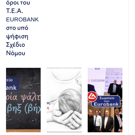
όροι του
Τ.Ε.Α.
EUROBANK
στο υπό
ψήφιση
Σχέδιο
Νόμου