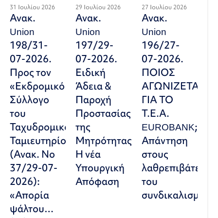
31 Ιουλίου 2026
29 Ιουλίου 2026
27 Ιουλίου 2026
Ανακ.
Ανακ.
Ανακ.
Union
Union
Union
198/31-
197/29-
196/27-
07-2026.
07-2026.
07-2026.
Προς τον
Ειδική
ΠΟΙΟΣ
«Εκδρομικό
Άδεια &
ΑΓΩΝΙΖΕΤΑΙ
Σύλλογο
Παροχή
ΓΙΑ ΤΟ
του
Προστασίας
Τ.Ε.Α.
Ταχυδρομικού
της
EUROBANK;
Ταμιευτηρίου»
Μητρότητας:
Απάντηση
(Ανακ. Νο
Η νέα
στους
37/29-07-
Υπουργική
λαθρεπιβάτες
2026):
Απόφαση
του
«Απορία
συνδικαλισμού
ψάλτου…