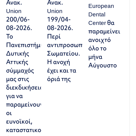
Ανακ.
Ανακ.
European
Union
Union
Dental
200/06-
199/04-
Center θα
08-2026.
08-2026.
παραμείνει
Το
Περί
ανοιχτό
Πανεπιστήμιο
αντιπροσωπευτικού
όλο το
Δυτικής
Σωματείου.
μήνα
Αττικής
Η ανοχή
Αύγουστο
σύμμαχός
έχει και τα
μας στις
όριά της
διεκδικήσεις,
για να
παραμείνουν
οι
ευνοϊκοί,
καταστατικοί