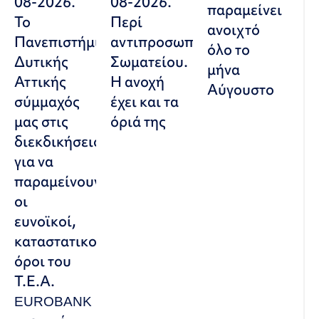
08-2026.
08-2026.
παραμείνει
Το
Περί
ανοιχτό
Πανεπιστήμιο
αντιπροσωπευτικού
όλο το
Δυτικής
Σωματείου.
μήνα
Αττικής
Η ανοχή
Αύγουστο
σύμμαχός
έχει και τα
μας στις
όριά της
διεκδικήσεις,
για να
παραμείνουν
οι
ευνοϊκοί,
καταστατικοί
όροι του
Τ.Ε.Α.
EUROBANK