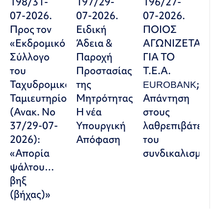
198/31-
197/29-
196/27-
07-2026.
07-2026.
07-2026.
Προς τον
Ειδική
ΠΟΙΟΣ
«Εκδρομικό
Άδεια &
ΑΓΩΝΙΖΕΤΑΙ
Σύλλογο
Παροχή
ΓΙΑ ΤΟ
του
Προστασίας
Τ.Ε.Α.
Ταχυδρομικού
της
EUROBANK;
Ταμιευτηρίου»
Μητρότητας:
Απάντηση
(Ανακ. Νο
Η νέα
στους
37/29-07-
Υπουργική
λαθρεπιβάτες
2026):
Απόφαση
του
«Απορία
συνδικαλισμού
ψάλτου…
βηξ
(βήχας)»