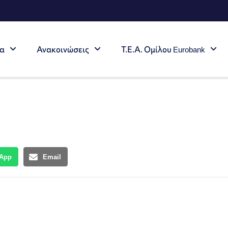
τα
Ανακοινώσεις
Τ.Ε.Α. Ομίλου Eurobank
App
Email