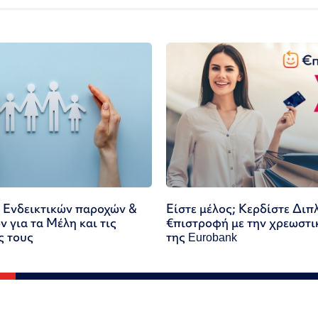
 Ενδεικτικών παροχών &
Είστε μέλος; Κερδίστε Διπ
 για τα Μέλη και τις
€πιστροφή με την χρεωστι
ς τους
της Eurobank