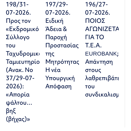
198/31-
197/29-
196/27-
07-2026.
07-2026.
07-2026.
Προς τον
Ειδική
ΠΟΙΟΣ
«Εκδρομικό
Άδεια &
ΑΓΩΝΙΖΕΤΑΙ
Σύλλογο
Παροχή
ΓΙΑ ΤΟ
του
Προστασίας
Τ.Ε.Α.
Ταχυδρομικού
της
EUROBANK;
Ταμιευτηρίου»
Μητρότητας:
Απάντηση
(Ανακ. Νο
Η νέα
στους
37/29-07-
Υπουργική
λαθρεπιβάτες
2026):
Απόφαση
του
«Απορία
συνδικαλισμού
ψάλτου…
βηξ
(βήχας)»