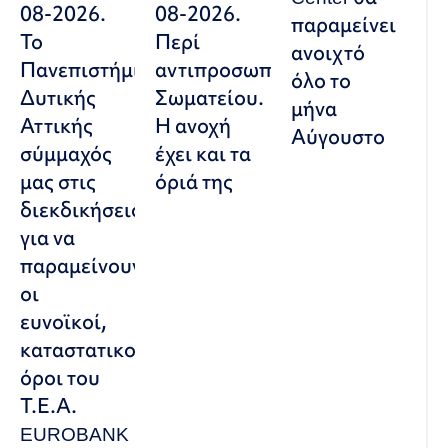
08-2026.
08-2026.
παραμείνει
Το
Περί
ανοιχτό
Πανεπιστήμιο
αντιπροσωπευτικού
όλο το
Δυτικής
Σωματείου.
μήνα
Αττικής
Η ανοχή
Αύγουστο
σύμμαχός
έχει και τα
μας στις
όριά της
διεκδικήσεις,
για να
παραμείνουν
οι
ευνοϊκοί,
καταστατικοί
όροι του
Τ.Ε.Α.
EUROBANK