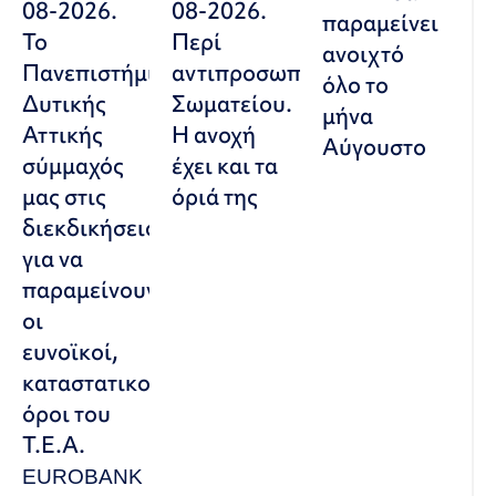
08-2026.
08-2026.
παραμείνει
Το
Περί
ανοιχτό
Πανεπιστήμιο
αντιπροσωπευτικού
όλο το
Δυτικής
Σωματείου.
μήνα
Αττικής
Η ανοχή
Αύγουστο
σύμμαχός
έχει και τα
μας στις
όριά της
διεκδικήσεις,
για να
παραμείνουν
οι
ευνοϊκοί,
καταστατικοί
όροι του
Τ.Ε.Α.
EUROBANK