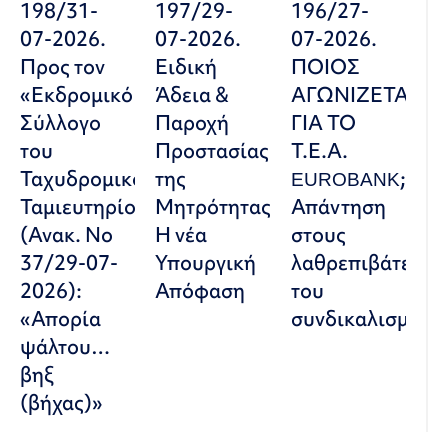
198/31-
197/29-
196/27-
07-2026.
07-2026.
07-2026.
Προς τον
Ειδική
ΠΟΙΟΣ
«Εκδρομικό
Άδεια &
ΑΓΩΝΙΖΕΤΑΙ
Σύλλογο
Παροχή
ΓΙΑ ΤΟ
του
Προστασίας
Τ.Ε.Α.
Ταχυδρομικού
της
EUROBANK;
Ταμιευτηρίου»
Μητρότητας:
Απάντηση
(Ανακ. Νο
Η νέα
στους
37/29-07-
Υπουργική
λαθρεπιβάτες
2026):
Απόφαση
του
«Απορία
συνδικαλισμού
ψάλτου…
βηξ
(βήχας)»