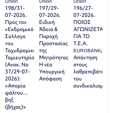
Union
Union
Union
198/31-
197/29-
196/27-
07-2026.
07-2026.
07-2026.
Προς τον
Ειδική
ΠΟΙΟΣ
«Εκδρομικό
Άδεια &
ΑΓΩΝΙΖΕΤΑΙ
Σύλλογο
Παροχή
ΓΙΑ ΤΟ
του
Προστασίας
Τ.Ε.Α.
Ταχυδρομικού
της
EUROBANK;
Ταμιευτηρίου»
Μητρότητας:
Απάντηση
(Ανακ. Νο
Η νέα
στους
37/29-07-
Υπουργική
λαθρεπιβάτες
2026):
Απόφαση
του
«Απορία
συνδικαλισμού
ψάλτου…
βηξ
(βήχας)»