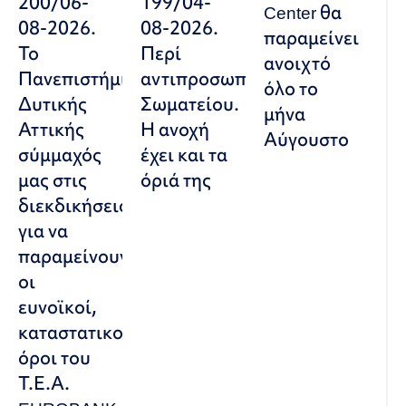
200/06-
199/04-
Center θα
08-2026.
08-2026.
παραμείνει
Το
Περί
ανοιχτό
Πανεπιστήμιο
αντιπροσωπευτικού
όλο το
Δυτικής
Σωματείου.
μήνα
Αττικής
Η ανοχή
Αύγουστο
σύμμαχός
έχει και τα
μας στις
όριά της
διεκδικήσεις,
για να
παραμείνουν
οι
ευνοϊκοί,
καταστατικοί
όροι του
Τ.Ε.Α.