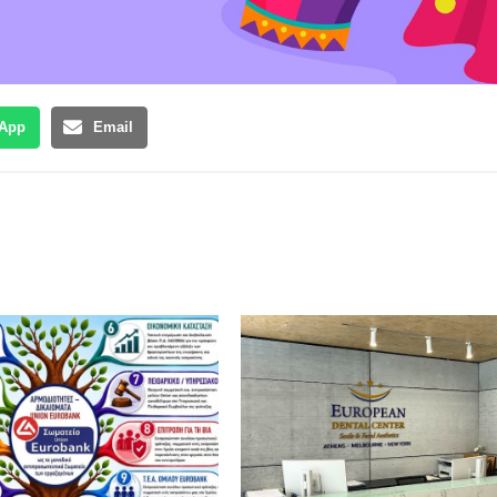
App
Email