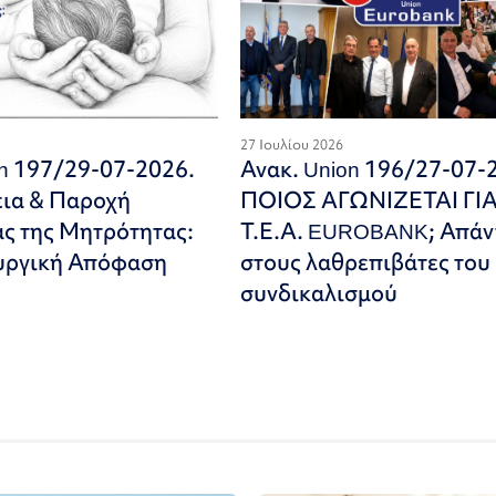
27 Ιουλίου 2026
on 197/29-07-2026.
Ανακ. Union 196/27-07-
εια & Παροχή
ΠΟΙΟΣ ΑΓΩΝΙΖΕΤΑΙ ΓΙ
ς της Μητρότητας:
Τ.Ε.Α. EUROBANK; Απάν
υργική Απόφαση
στους λαθρεπιβάτες του
συνδικαλισμού