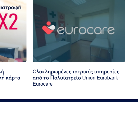
λή
Oλοκληρωμένες ιατρικές υπηρεσίες
κή κάρτα
από το Πολυϊατρείο Union Eurobank-
Eurocare