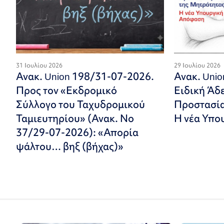
31 Ιουλίου 2026
29 Ιουλίου 2026
Ανακ. Union 198/31-07-2026.
Ανακ. Uni
Προς τον «Εκδρομικό
Ειδική Άδ
Σύλλογο του Ταχυδρομικού
Προστασία
Ταμιευτηρίου» (Ανακ. Νο
Η νέα Υπο
37/29-07-2026): «Απορία
ψάλτου… βηξ (βήχας)»