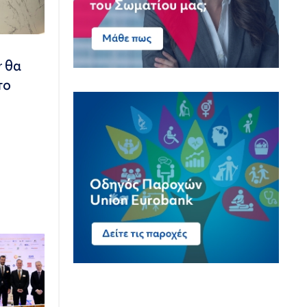
r θα
το