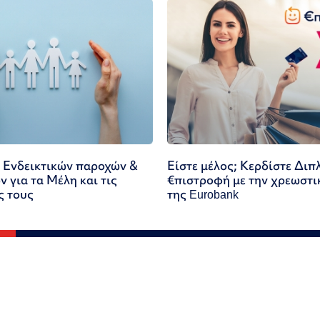
 Ενδεικτικών παροχών &
Είστε μέλος; Κερδίστε Διπ
 για τα Μέλη και τις
€πιστροφή με την χρεωστι
ς τους
της Eurobank