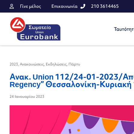
Γίνε μέλος
Επικοινωνία
210 3614465
Ταυτότη
2023
,
Ανακοινώσεις
,
Εκδηλώσεις
,
Πάρτυ
Ανακ. Union 112/24-01-2023/Απο
Regency” Θεσσαλονίκη-Κυριακή
24 Ιανουαρίου 2023