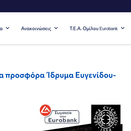
τα
Ανακοινώσεις
Τ.Ε.Α. Ομίλου Eurobank
α προσφόρα Ίδρυμα Ευγενίδου-