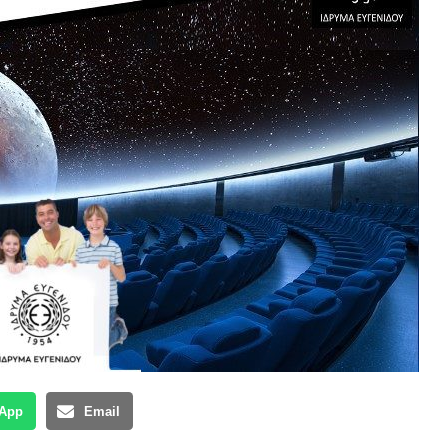
App
Email