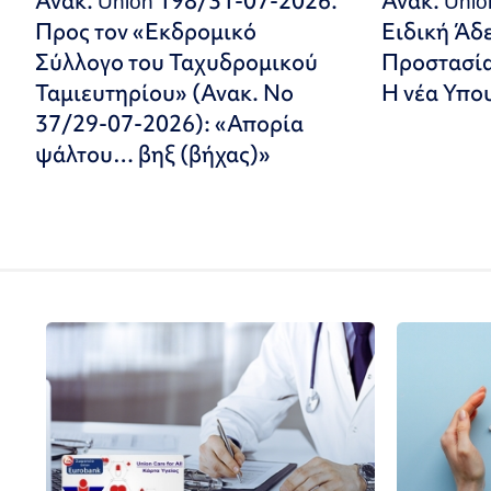
Ανακ. Union 198/31-07-2026.
Ανακ. Uni
Προς τον «Εκδρομικό
Ειδική Άδ
Σύλλογο του Ταχυδρομικού
Προστασία
Ταμιευτηρίου» (Ανακ. Νο
Η νέα Υπο
37/29-07-2026): «Απορία
ψάλτου… βηξ (βήχας)»