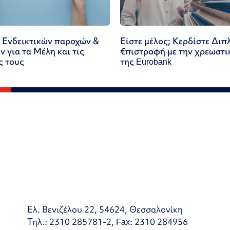
 Ενδεικτικών παροχών &
Είστε μέλος; Κερδίστε Διπ
 για τα Μέλη και τις
€πιστροφή με την χρεωστι
ς τους
της Eurobank
Ελ. Βενιζέλου 22, 54624, Θεσσαλονίκη
Τηλ.: 2310 285781-2, Fax: 2310 284956