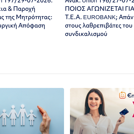
on 197/29-07-2026.
Ανακ. Union 196/27-07-
εια & Παροχή
ΠΟΙΟΣ ΑΓΩΝΙΖΕΤΑΙ ΓΙ
ς της Μητρότητας:
Τ.Ε.Α. EUROBANK; Απάν
υργική Απόφαση
στους λαθρεπιβάτες του
συνδικαλισμού