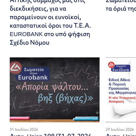
διεκδικήσεις, για να
τα όριά τη
παραμείνουν οι ευνοϊκοί,
καταστατικοί όροι του Τ.Ε.Α.
EUROBANK στο υπό ψήφιση
Σχέδιο Νόμου
31 Ιουλίου 2026
29 Ιουλίου 2026