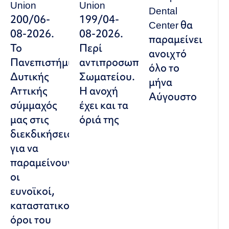
Union
Union
Dental
200/06-
199/04-
Center θα
08-2026.
08-2026.
παραμείνει
Το
Περί
ανοιχτό
Πανεπιστήμιο
αντιπροσωπευτικού
όλο το
Δυτικής
Σωματείου.
μήνα
Αττικής
Η ανοχή
Αύγουστο
σύμμαχός
έχει και τα
μας στις
όριά της
διεκδικήσεις,
για να
παραμείνουν
οι
ευνοϊκοί,
καταστατικοί
όροι του