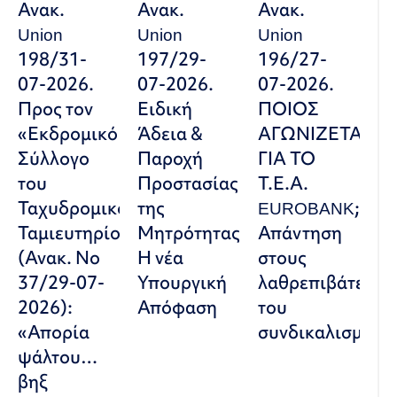
Ανακ.
Ανακ.
Ανακ.
Union
Union
Union
198/31-
197/29-
196/27-
07-2026.
07-2026.
07-2026.
Προς τον
Ειδική
ΠΟΙΟΣ
«Εκδρομικό
Άδεια &
ΑΓΩΝΙΖΕΤΑΙ
Σύλλογο
Παροχή
ΓΙΑ ΤΟ
του
Προστασίας
Τ.Ε.Α.
Ταχυδρομικού
της
EUROBANK;
Ταμιευτηρίου»
Μητρότητας:
Απάντηση
(Ανακ. Νο
Η νέα
στους
37/29-07-
Υπουργική
λαθρεπιβάτες
2026):
Απόφαση
του
«Απορία
συνδικαλισμού
ψάλτου…
βηξ