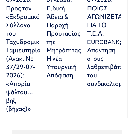
Προς τον
Ειδική
ΠΟΙΟΣ
«Εκδρομικό
Άδεια &
ΑΓΩΝΙΖΕΤΑΙ
Σύλλογο
Παροχή
ΓΙΑ ΤΟ
του
Προστασίας
Τ.Ε.Α.
Ταχυδρομικού
της
EUROBANK;
Ταμιευτηρίου»
Μητρότητας:
Απάντηση
(Ανακ. Νο
Η νέα
στους
37/29-07-
Υπουργική
λαθρεπιβάτες
2026):
Απόφαση
του
«Απορία
συνδικαλισμού
ψάλτου…
βηξ
(βήχας)»