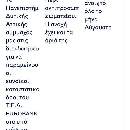
ανοιχτό
Πανεπιστήμιο
αντιπροσωπευτικού
όλο το
Δυτικής
Σωματείου.
μήνα
Αττικής
Η ανοχή
Αύγουστο
σύμμαχός
έχει και τα
μας στις
όριά της
διεκδικήσεις,
για να
παραμείνουν
οι
ευνοϊκοί,
καταστατικοί
όροι του
Τ.Ε.Α.
EUROBANK
στο υπό
ψήφιση