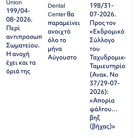
Union
Dental
198/31-
199/04-
Center θα
07-2026.
08-2026.
παραμείνει
Προς τον
Περί
ανοιχτό
«Εκδρομικό
αντιπροσωπευτικού
όλο το
Σύλλογο
Σωματείου.
μήνα
του
Η ανοχή
Αύγουστο
Ταχυδρομικού
έχει και τα
Ταμιευτηρίου»
όριά της
(Ανακ. Νο
37/29-07-
2026):
«Απορία
ψάλτου…
βηξ
(βήχας)»