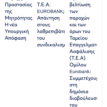
Προστασίας
Τ.Ε.Α.
βελτίωση
της
EUROBANK;
των
Μητρότητας:
Απάντηση
παροχών
Η νέα
στους
και των
Υπουργική
λαθρεπιβάτες
όρων του
Απόφαση
του
Ταμείου
συνδικαλισμού
Επαγγελματικής
Ασφάλισης
(Τ.Ε.Α)
Ομίλου
Eurobank:
Συμμετέχουμε
στη
δημόσια
διαβούλευση
του