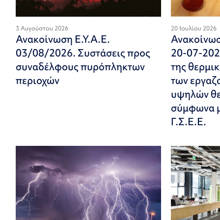
3 Αυγούστου 2026
20 Ιουλίου 2026
Ανακοίνωση Ε.Υ.Α.Ε.
Ανακοίνωσ
03/08/2026. Συστάσεις προς
20-07-202
συναδέλφους πυρόπληκτων
της θερμι
περιοχών
των εργαζ
υψηλών θ
σύμφωνα με
Γ.Σ.Ε.Ε.