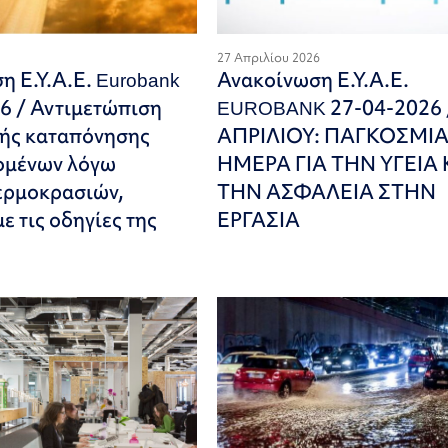
27 Απριλίου 2026
η Ε.Υ.Α.Ε. Eurobank
Ανακοίνωση Ε.Υ.Α.Ε.
6 / Αντιμετώπιση
EUROBANK 27-04-2026 
κής καταπόνησης
ΑΠΡΙΛΙΟΥ: ΠΑΓΚΟΣΜΙ
ομένων λόγω
ΗΜΕΡΑ ΓΙΑ ΤΗΝ ΥΓΕΙΑ 
ερμοκρασιών,
ΤΗΝ ΑΣΦΑΛΕΙΑ ΣΤΗΝ
 τις οδηγίες της
ΕΡΓΑΣΙΑ