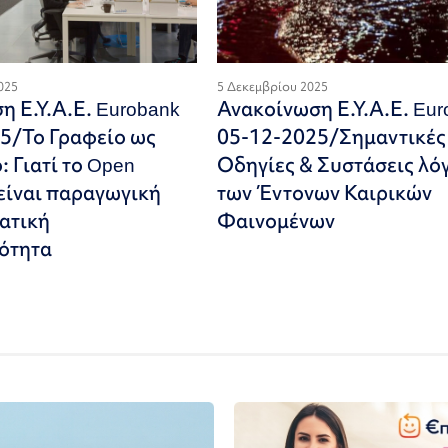
025
5 Δεκεμβρίου 2025
η Ε.Υ.Α.Ε. Eurobank
Ανακοίνωση Ε.Υ.Α.Ε. Eur
5/Το Γραφείο ως
05-12-2025/Σημαντικές
 Γιατί το Open
Οδηγίες & Συστάσεις λό
 είναι παραγωγική
των Έντονων Καιρικών
γατική
Φαινομένων
ότητα