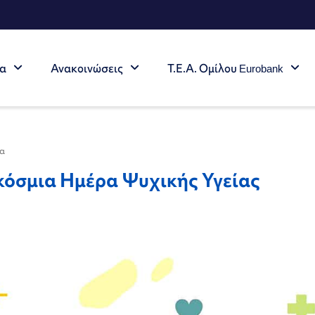
τα
Ανακοινώσεις
Τ.Ε.Α. Ομίλου Eurobank
ία
κόσμια Ημέρα Ψυχικής Υγείας