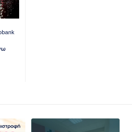
obank
γω