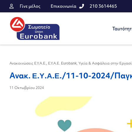
Γίνε μέλος
Επικοινωνία
210 3614465
Ταυτότη
Ανακοινώσεις Ε.Υ.Α.Ε.
,
Ε.Υ.Α.Ε. Eurobank
,
Υγεία & Ασφάλεια στην Εργασ
Ανακ. E.Y.A.E./11-10-2024/Παγ
11 Οκτωβρίου 2024