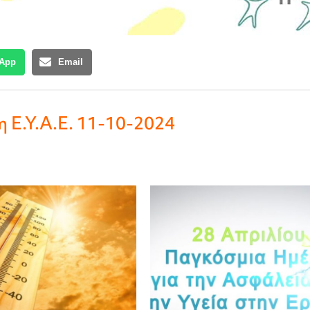
App
Email
 Ε.Υ.Α.Ε. 11-10-2024