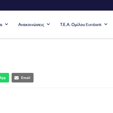
τα
Ανακοινώσεις
Τ.Ε.Α. Ομίλου Eurobank
App
Email