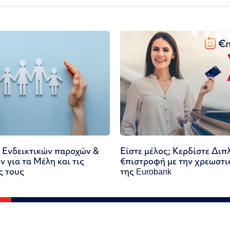
 Ενδεικτικών παροχών &
Είστε μέλος; Κερδίστε Διπ
 για τα Μέλη και τις
€πιστροφή με την χρεωστι
ς τους
της Eurobank