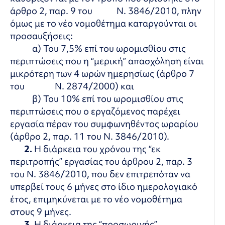
άρθρο 2, παρ. 9 του Ν. 3846/2010, πλην
όμως με το νέο νομοθέτημα καταργούνται οι
προσαυξήσεις:
α) Του 7,5% επί του ωρομισθίου στις
περιπτώσεις που η “μερική” απασχόληση είναι
μικρότερη των 4 ωρών ημερησίως (άρθρο 7
του Ν. 2874/2000) και
β) Του 10% επί του ωρομισθίου στις
περιπτώσεις που ο εργαζόμενος παρέχει
εργασία πέραν του συμφωνηθέντος ωραρίου
(άρθρο 2, παρ. 11 του Ν. 3846/2010).
2.
Η διάρκεια του χρόνου της “εκ
περιτροπής” εργασίας του άρθρου 2, παρ. 3
του Ν. 3846/2010, που δεν επιτρεπόταν να
υπερβεί τους 6 μήνες στο ίδιο ημερολογιακό
έτος, επιμηκύνεται με το νέο νομοθέτημα
στους 9 μήνες.
3.
Η διάρκεια της “προσωρινής”