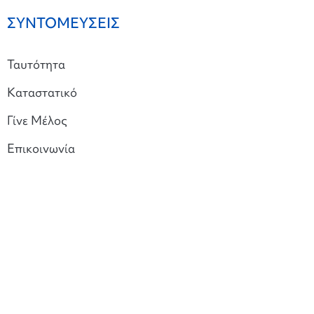
ΣΥΝΤΟΜΕΥΣΕΙΣ
Ταυτότητα
Καταστατικό
Γίνε Μέλος
Επικοινωνία
Ακολουθήστε μας στο Viber
Copyright © 2023 Union Eurobank Με την επιφύλαξη κάθε νόμιμου
δικαιώματος
Όροι χρήσης
και
Πολιτική Προστασίας Προσωπικών Δεδομένων
Created by
Afternet