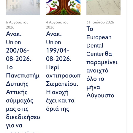
6 Αυγούστου
4 Αυγούστου
31 Ιουλίου 2026
2026
2026
Το
Ανακ.
Ανακ.
European
Union
Union
Dental
200/06-
199/04-
Center θα
08-2026.
08-2026.
παραμείνει
Το
Περί
ανοιχτό
Πανεπιστήμιο
αντιπροσωπευτικού
όλο το
Δυτικής
Σωματείου.
μήνα
Αττικής
Η ανοχή
Αύγουστο
σύμμαχός
έχει και τα
μας στις
όριά της
διεκδικήσεις,
για να