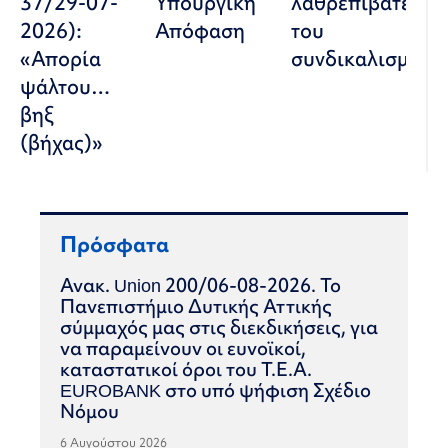
37/29-07-
Υπουργική
λαθρεπιβάτες
2026):
Απόφαση
του
«Απορία
συνδικαλισμού
ψάλτου…
βηξ
(βήχας)»
Πρόσφατα
Ανακ. Union 200/06-08-2026. Το
Πανεπιστήμιο Δυτικής Αττικής
σύμμαχός μας στις διεκδικήσεις, για
να παραμείνουν οι ευνοϊκοί,
καταστατικοί όροι του Τ.Ε.Α.
EUROBANK στο υπό ψήφιση Σχέδιο
Νόμου
6 Αυγούστου 2026