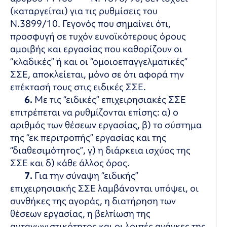
(καταργείται) για τις ρυθμίσεις του
Ν.3899/10. Γεγονός που σημαίνει ότι,
προσφυγή σε τυχόν ευνοϊκότερους όρους
αμοιβής και εργασίας που καθορίζουν οι
“κλαδικές” ή και οι “ομοιοεπαγγελματικές”
ΣΣΕ, αποκλείεται, μόνο σε ότι αφορά την
επέκτασή τους στις ειδικές ΣΣΕ.
6.
Με τις “ειδικές” επιχειρησιακές ΣΣΕ
επιτρέπεται να ρυθμίζονται επίσης: α) ο
αριθμός των θέσεων εργασίας, β) το σύστημα
της “εκ περιτροπής” εργασίας και της
“διαθεσιμότητος”, γ) η διάρκεια ισχύος της
ΣΣΕ και δ) κάθε άλλος όρος.
7.
Για την σύναψη “ειδικής”
επιχειρησιακής ΣΣΕ λαμβάνονται υπόψει, οι
συνθήκες της αγοράς, η διατήρηση των
θέσεων εργασίας, η βελτίωση της
ανταγωνιστικότητος και οι λοιπές ανάγκες της