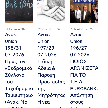
31 Ιουλίου 2026
29 Ιουλίου 2026
27 Ιουλίου 2026
Ανακ.
Ανακ.
Ανακ.
Union
Union
Union
198/31-
197/29-
196/27-
07-2026.
07-2026.
07-2026.
Προς τον
Ειδική
ΠΟΙΟΣ
«Εκδρομικό
Άδεια &
ΑΓΩΝΙΖΕΤΑΙ
Σύλλογο
Παροχή
ΓΙΑ ΤΟ
του
Προστασίας
Τ.Ε.Α.
Ταχυδρομικού
της
EUROBANK;
Ταμιευτηρίου»
Μητρότητας:
Απάντηση
(Ανακ. Νο
Η νέα
στους