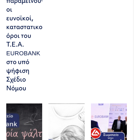
παραμείνουν
οι
ευνοϊκοί,
καταστατικοί
όροι του
Τ.Ε.Α.
EUROBANK
στο υπό
ψήφιση
Σχέδιο
Νόμου