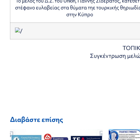
Το μέλος του Δ.Σ. του Union, Γιάννης Σιδεράτος, κατεθέτ
στέφανο ευλαβείας στα θύματα τηε τουρκικής θηριωδί
στην Κύπρο
ΤΟΠΙΚ
Συγκέντρωση μελών
Διαβάστε επίσης