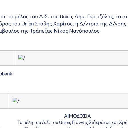
 το μέλος του Δ.Σ. του Union, Δημ. Γκριτζάλας, το σ
ος του Union Στάθης Χαρίτος, η Δ/ντρια της Δ/νσης
μβουλος της Τράπεζας Νίκος Νανόπουλος
obank.
ΑΙΜΟΔΟΣΙΑ
Τα μέλη του Δ.Σ. του Union, Γιάννης Σιδεράτος και Χρ