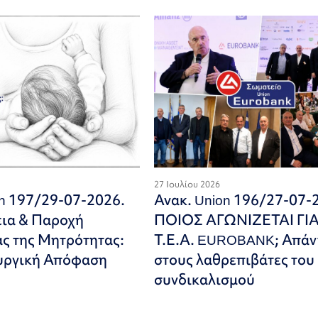
27 Ιουλίου 2026
on 197/29-07-2026.
Ανακ. Union 196/27-07-
εια & Παροχή
ΠΟΙΟΣ ΑΓΩΝΙΖΕΤΑΙ ΓΙ
ς της Μητρότητας:
Τ.Ε.Α. EUROBANK; Απάν
υργική Απόφαση
στους λαθρεπιβάτες του
συνδικαλισμού