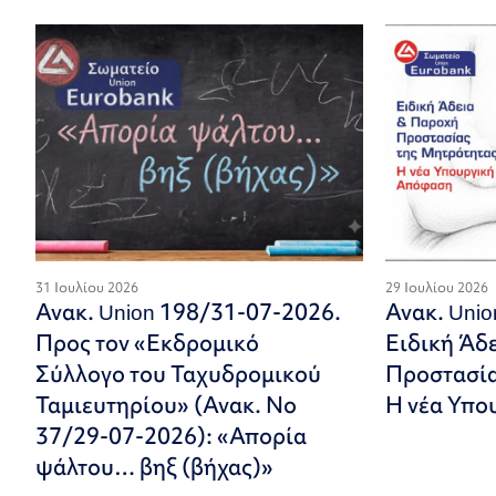
31 Ιουλίου 2026
29 Ιουλίου 2026
Ανακ. Union 198/31-07-2026.
Ανακ. Uni
Προς τον «Εκδρομικό
Ειδική Άδ
Σύλλογο του Ταχυδρομικού
Προστασία
Ταμιευτηρίου» (Ανακ. Νο
Η νέα Υπο
37/29-07-2026): «Απορία
ψάλτου… βηξ (βήχας)»