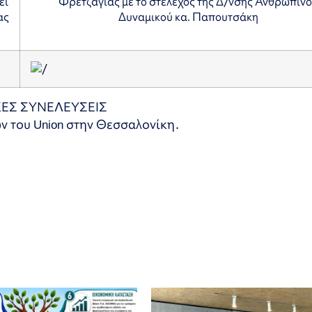
ει
Φρετζάγιας με το στέλεχος της Δ/νσης Ανθρωπίν
ας
Δυναμικού κα. Παπουτσάκη
ΕΣ ΣΥΝΕΛΕΥΣΕΙΣ
 του Union στην Θεσσαλονίκη.