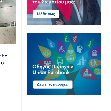
r θα
το