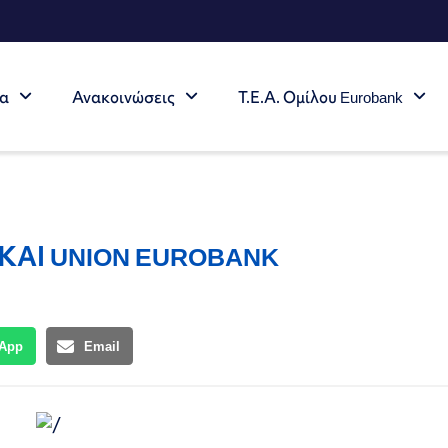
τα
Ανακοινώσεις
Τ.Ε.Α. Ομίλου Eurobank
ΚΑΙ UNION EUROBANK
App
Email