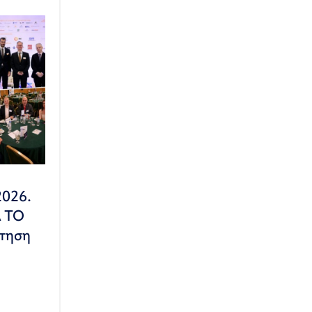
2026.
Α ΤΟ
τηση