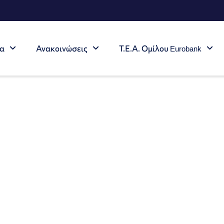
τα
Ανακοινώσεις
Τ.Ε.Α. Ομίλου Eurobank