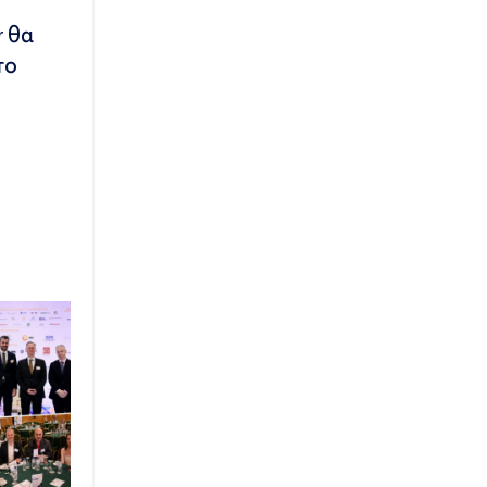
r θα
το