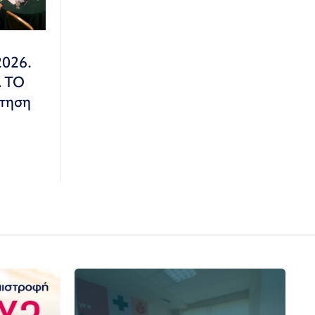
2026.
Α ΤΟ
τηση