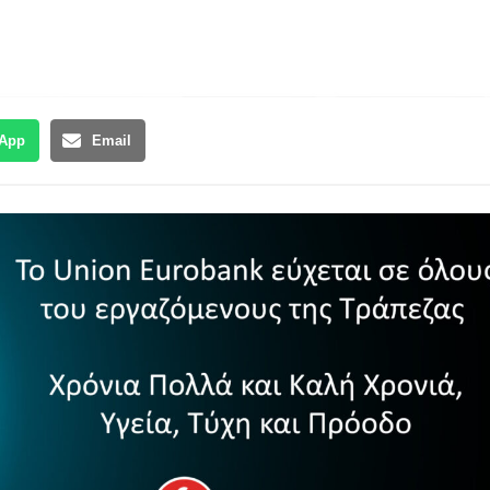
App
Email