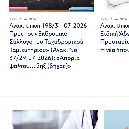
31 Ιουλίου 2026
29 Ιουλίου 2026
Ανακ. Union 198/31-07-2026.
Ανακ. Uni
Προς τον «Εκδρομικό
Ειδική Άδ
Σύλλογο του Ταχυδρομικού
Προστασία
Ταμιευτηρίου» (Ανακ. Νο
Η νέα Υπο
37/29-07-2026): «Απορία
ψάλτου… βηξ (βήχας)»