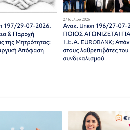
27 Ιουλίου 2026
on 197/29-07-2026.
Ανακ. Union 196/27-07-
εια & Παροχή
ΠΟΙΟΣ ΑΓΩΝΙΖΕΤΑΙ ΓΙ
ς της Μητρότητας:
Τ.Ε.Α. EUROBANK; Απάν
υργική Απόφαση
στους λαθρεπιβάτες του
συνδικαλισμού