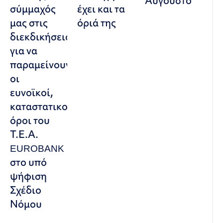
Αύγουστο
σύμμαχός
έχει και τα
μας στις
όριά της
διεκδικήσεις,
για να
παραμείνουν
οι
ευνοϊκοί,
καταστατικοί
όροι του
Τ.Ε.Α.
EUROBANK
στο υπό
ψήφιση
Σχέδιο
Νόμου