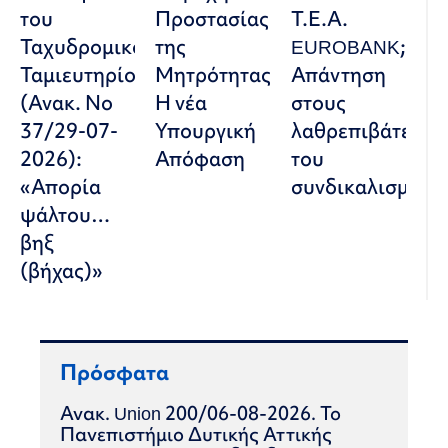
του
Προστασίας
Τ.Ε.Α.
Ταχυδρομικού
της
EUROBANK;
Ταμιευτηρίου»
Μητρότητας:
Απάντηση
(Ανακ. Νο
Η νέα
στους
37/29-07-
Υπουργική
λαθρεπιβάτες
2026):
Απόφαση
του
«Απορία
συνδικαλισμού
ψάλτου…
βηξ
(βήχας)»
Πρόσφατα
Ανακ. Union 200/06-08-2026. Το
Πανεπιστήμιο Δυτικής Αττικής