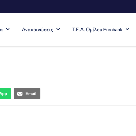
τα
Ανακοινώσεις
Τ.Ε.Α. Ομίλου Eurobank
App
Email