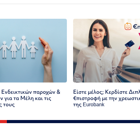
 Ενδεικτικών παροχών &
Είστε μέλος; Κερδίστε Διπ
 για τα Μέλη και τις
€πιστροφή με την χρεωστι
ς τους
της Eurobank