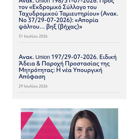
Ανακ. Union 198/31-07-2026. Προς
τον «Εκδρομικό Σύλλογο του
Ταχυδρομικού Ταμιευτηρίου» (Ανακ.
Νο 37/29-07-2026): «Απορία
ψάλτου… βηξ (βήχας)»
31 Ιουλίου 2026
Ανακ. Union 197/29-07-2026. Ειδική
Άδεια & Παροχή Προστασίας της
Μητρότητας: Η νέα Υπουργική
Απόφαση
29 Ιουλίου 2026