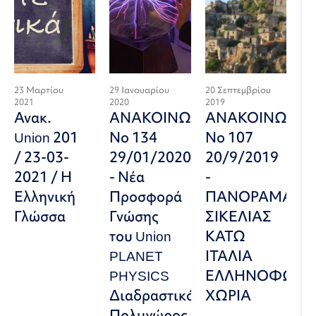
23 Μαρτίου
29 Ιανουαρίου
20 Σεπτεμβρίου
2021
2020
2019
Ανακ.
ΑΝΑΚΟΙΝΩΣΗ
ΑΝΑΚΟΙΝΩΣΗ
Union 201
Νο 134
Νο 107
/ 23-03-
29/01/2020
20/9/2019
2021 / Η
- Νέα
-
Ελληνική
Προσφορά
ΠΑΝΟΡΑΜΑ
Γλώσσα
Γνώσης
ΣΙΚΕΛΙΑΣ
του Union
ΚΑΤΩ
PLANET
ΙΤΑΛΙΑ
PHYSICS
ΕΛΛΗΝΟΦΩΝ
Διαδραστικός
ΧΩΡΙΑ
Πολυχώρος