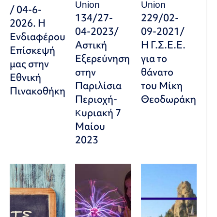
Union
Union
/ 04-6-
134/27-
229/02-
2026. Η
04-2023/
09-2021/
Ενδιαφέρουσα
Αστική
Η Γ.Σ.Ε.Ε.
Επίσκεψή
Εξερεύνηση
για το
μας στην
στην
θάνατο
Εθνική
Παριλίσια
του Μίκη
Πινακοθήκη
Περιοχή-
Θεοδωράκη
Kυριακή 7
Μαίου
2023