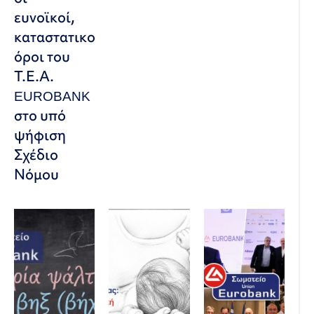
ευνοϊκοί,
καταστατικοί
όροι του
Τ.Ε.Α.
EUROBANK
στο υπό
ψήφιση
Σχέδιο
Νόμου