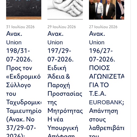
31 Ιουλίου 2026
29 Ιουλίου 2026
27 Ιουλίου 2026
Ανακ.
Ανακ.
Ανακ.
Union
Union
Union
198/31-
197/29-
196/27-
07-2026.
07-2026.
07-2026.
Προς τον
Ειδική
ΠΟΙΟΣ
«Εκδρομικό
Άδεια &
ΑΓΩΝΙΖΕΤΑΙ
Σύλλογο
Παροχή
ΓΙΑ ΤΟ
του
Προστασίας
Τ.Ε.Α.
Ταχυδρομικού
της
EUROBANK;
Ταμιευτηρίου»
Μητρότητας:
Απάντηση
(Ανακ. Νο
Η νέα
στους
37/29-07-
Υπουργική
λαθρεπιβάτες
2026):
Απόφαση
του