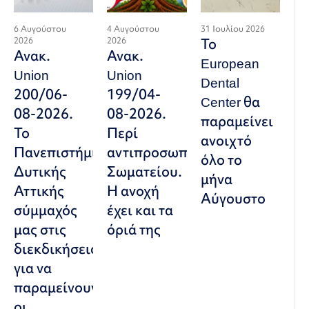
6 Αυγούστου
4 Αυγούστου
31 Ιουλίου 2026
2026
2026
Το
Ανακ.
Ανακ.
European
Union
Union
Dental
200/06-
199/04-
Center θα
08-2026.
08-2026.
παραμείνει
Το
Περί
ανοιχτό
Πανεπιστήμιο
αντιπροσωπευτικού
όλο το
Δυτικής
Σωματείου.
μήνα
Αττικής
Η ανοχή
Αύγουστο
σύμμαχός
έχει και τα
μας στις
όριά της
διεκδικήσεις,
για να
παραμείνουν
οι