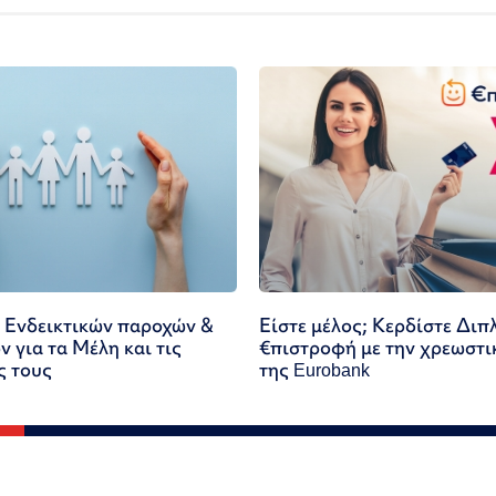
 Ενδεικτικών παροχών &
Είστε μέλος; Κερδίστε Διπ
 για τα Μέλη και τις
€πιστροφή με την χρεωστι
ς τους
της Eurobank