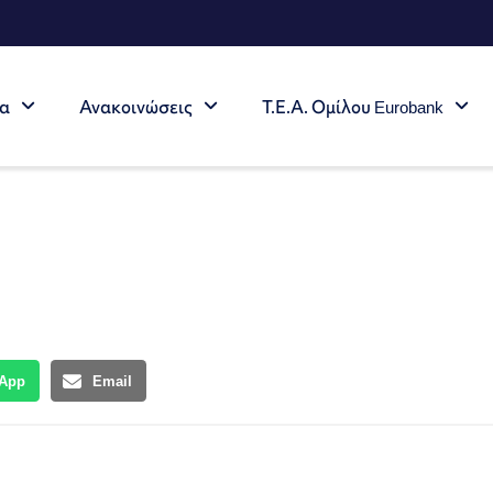
τα
Ανακοινώσεις
Τ.Ε.Α. Ομίλου Eurobank
App
Email