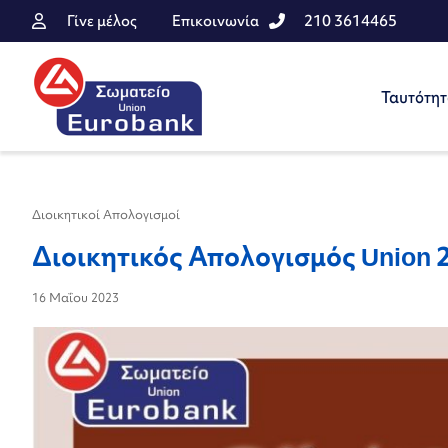
Γίνε μέλος
Επικοινωνία
210 3614465
Ταυτότη
Διοικητικοί Απολογισμοί
Διοικητικός Απολογισμός Union
16 Μαΐου 2023