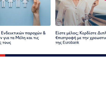
 Ενδεικτικών παροχών &
Είστε μέλος; Κερδίστε Διπ
 για τα Μέλη και τις
€πιστροφή με την χρεωστι
ς τους
της Eurobank