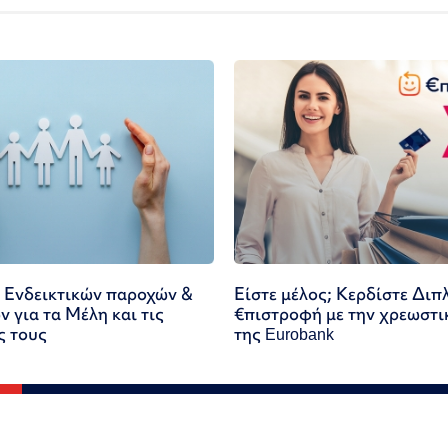
 Ενδεικτικών παροχών &
Είστε μέλος; Κερδίστε Διπ
 για τα Μέλη και τις
€πιστροφή με την χρεωστι
ς τους
της Eurobank