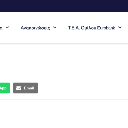
τα
Ανακοινώσεις
Τ.Ε.Α. Ομίλου Eurobank
App
Email