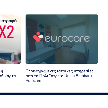
λή
Oλοκληρωμένες ιατρικές υπηρεσίες
κή κάρτα
από το Πολυϊατρείο Union Eurobank-
Eurocare