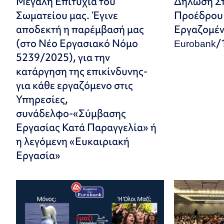
Μεγάλη Επιτυχία του
Δήλωση Στ
Σωματείου μας. Έγινε
Προέδρου 
αποδεκτή η παρέμβασή μας
Εργαζομέν
(στο Νέο Εργασιακό Νόμο
Eurobank/
5239/2025), για την
κατάργηση της επικίνδυνης-
για κάθε εργαζόμενο στις
Υπηρεσίες,
συνάδελφο-«Σύμβασης
Εργασίας Κατά Παραγγελία» ή
η λεγόμενη «Ευκαιριακή
Εργασία»