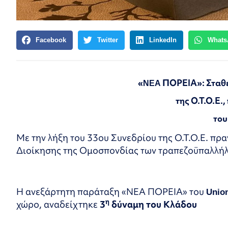
Facebook
Twitter
LinkedIn
Whats
«
NEA
ΠΟΡΕΙΑ»: Σταθε
της Ο.Τ.Ο.Ε.
το
Με την λήξη του 33ου Συνεδρίου της Ο.Τ.Ο.Ε. πρα
Διοίκησης της Ομοσπονδίας των τραπεζοϋπαλλή
Η ανεξάρτητη παράταξη «ΝΕΑ ΠΟΡΕΙΑ» του
Unio
η
χώρο, αναδείχτηκε
3
δύναμη του Κλάδου