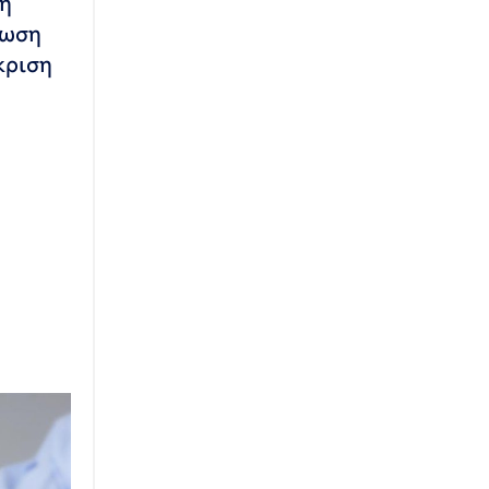
ση
ίωση
κριση