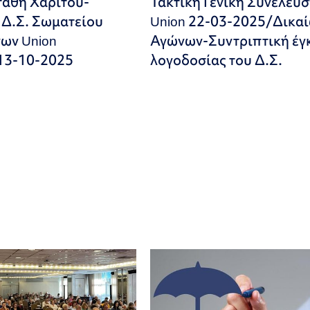
άθη Χαρίτου-
Τακτική Γενική Συνέλευ
Δ.Σ. Σωματείου
Union 22-03-2025/Δικα
ων Union
Αγώνων-Συντριπτική έγ
13-10-2025
λογοδοσίας του Δ.Σ.