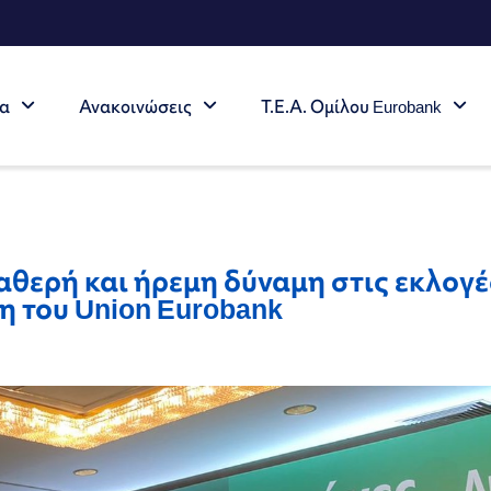
τα
Ανακοινώσεις
Τ.Ε.Α. Ομίλου Eurobank
θερή και ήρεμη δύναμη στις εκλογέ
η του Union Eurobank