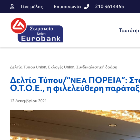
Γίνε μέλος
Επικοινωνία
210 3614465
Ταυτότη
Δελτία Τύπου Union
,
Εκλογές Union
,
Συνδικαλιστική δράση
Δελτίο Τύπου/”NEA ΠΟΡΕΙΑ”: Στα
Ο.Τ.Ο.Ε., η φιλελεύθερη παράταξ
12 Δεκεμβρίου 2021