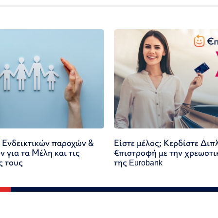
 Ενδεικτικών παροχών &
Είστε μέλος; Κερδίστε Διπ
 για τα Μέλη και τις
€πιστροφή με την χρεωστι
ς τους
της Eurobank