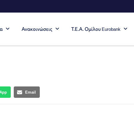
τα
Ανακοινώσεις
Τ.Ε.Α. Ομίλου Eurobank
App
Email