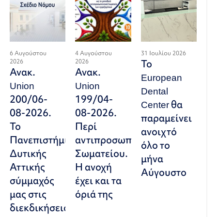
6 Αυγούστου
4 Αυγούστου
31 Ιουλίου 2026
2026
2026
Το
Ανακ.
Ανακ.
European
Union
Union
Dental
200/06-
199/04-
Center θα
08-2026.
08-2026.
παραμείνει
Το
Περί
ανοιχτό
Πανεπιστήμιο
αντιπροσωπευτικού
όλο το
Δυτικής
Σωματείου.
μήνα
Αττικής
Η ανοχή
Αύγουστο
σύμμαχός
έχει και τα
μας στις
όριά της
διεκδικήσεις,