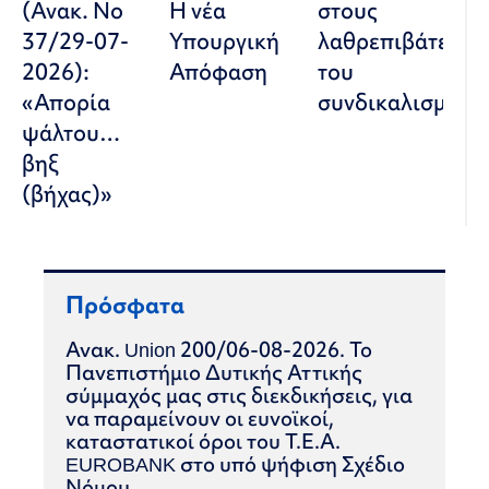
(Ανακ. Νο
Η νέα
στους
37/29-07-
Υπουργική
λαθρεπιβάτες
2026):
Απόφαση
του
«Απορία
συνδικαλισμού
ψάλτου…
βηξ
(βήχας)»
Πρόσφατα
Ανακ. Union 200/06-08-2026. Το
Πανεπιστήμιο Δυτικής Αττικής
σύμμαχός μας στις διεκδικήσεις, για
να παραμείνουν οι ευνοϊκοί,
καταστατικοί όροι του Τ.Ε.Α.
EUROBANK στο υπό ψήφιση Σχέδιο
Νόμου