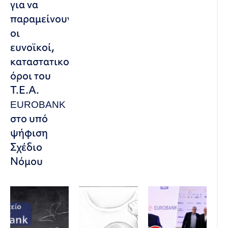
για να
παραμείνουν
οι
ευνοϊκοί,
καταστατικοί
όροι του
Τ.Ε.Α.
EUROBANK
στο υπό
ψήφιση
Σχέδιο
Νόμου