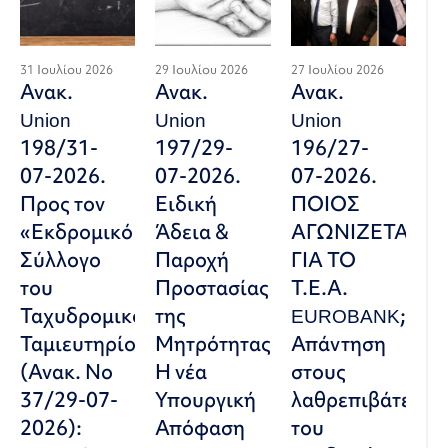
31 Ιουλίου 2026
29 Ιουλίου 2026
27 Ιουλίου 2026
Ανακ.
Ανακ.
Ανακ.
Union
Union
Union
198/31-
197/29-
196/27-
07-2026.
07-2026.
07-2026.
Προς τον
Ειδική
ΠΟΙΟΣ
«Εκδρομικό
Άδεια &
ΑΓΩΝΙΖΕΤΑΙ
Σύλλογο
Παροχή
ΓΙΑ ΤΟ
του
Προστασίας
Τ.Ε.Α.
Ταχυδρομικού
της
EUROBANK;
Ταμιευτηρίου»
Μητρότητας:
Απάντηση
(Ανακ. Νο
Η νέα
στους
37/29-07-
Υπουργική
λαθρεπιβάτες
2026):
Απόφαση
του