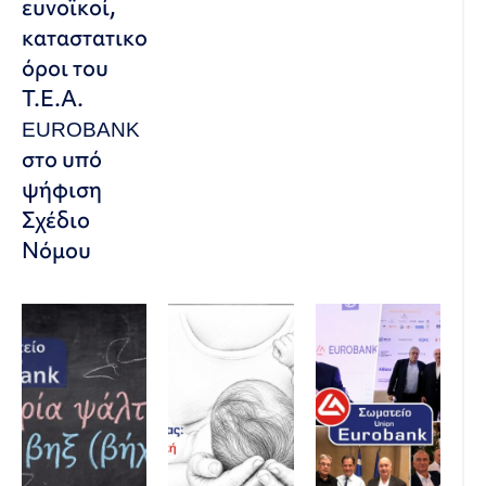
ευνοϊκοί,
καταστατικοί
όροι του
Τ.Ε.Α.
EUROBANK
στο υπό
ψήφιση
Σχέδιο
Νόμου