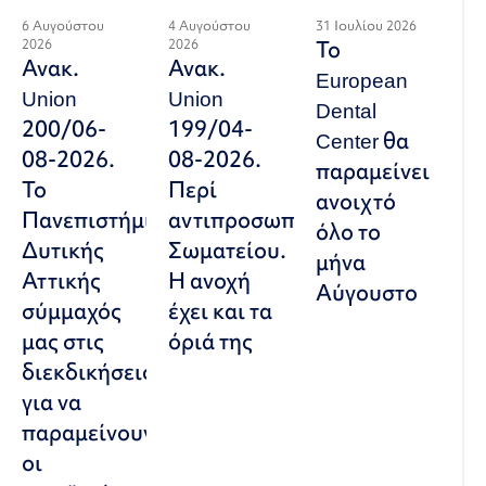
6 Αυγούστου
4 Αυγούστου
31 Ιουλίου 2026
2026
2026
Το
Ανακ.
Ανακ.
European
Union
Union
Dental
200/06-
199/04-
Center θα
08-2026.
08-2026.
παραμείνει
Το
Περί
ανοιχτό
Πανεπιστήμιο
αντιπροσωπευτικού
όλο το
Δυτικής
Σωματείου.
μήνα
Αττικής
Η ανοχή
Αύγουστο
σύμμαχός
έχει και τα
μας στις
όριά της
διεκδικήσεις,
για να
παραμείνουν
οι