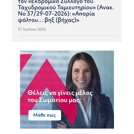
τον «Εκδρομικό Σύλλογο του
Ταχυδρομικού Ταμιευτηρίου» (Ανακ.
Νο 37/29-07-2026): «Απορία
ψάλτου… βηξ (βήχας)»
31 Ιουλίου 2026