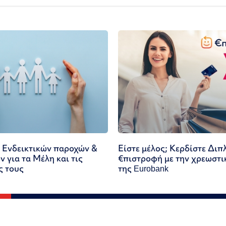
 Ενδεικτικών παροχών &
Είστε μέλος; Κερδίστε Διπ
 για τα Μέλη και τις
€πιστροφή με την χρεωστι
ς τους
της Eurobank