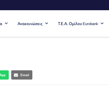
τα
Ανακοινώσεις
Τ.Ε.Α. Ομίλου Eurobank
App
Email