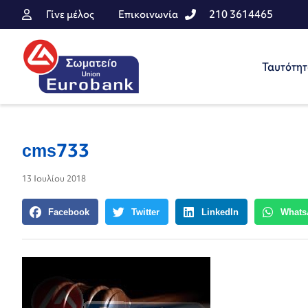
Γίνε μέλος
Επικοινωνία
210 3614465
Ταυτότη
cms733
13 Ιουλίου 2018
Facebook
Twitter
LinkedIn
Whats