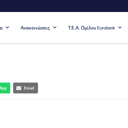
τα
Ανακοινώσεις
Τ.Ε.Α. Ομίλου Eurobank
App
Email