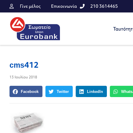
Γίνε μέλος
Επικοινωνία
210 3614465
Ταυτότη
cms412
13 Ιουλίου 2018
Facebook
Twitter
LinkedIn
Whats