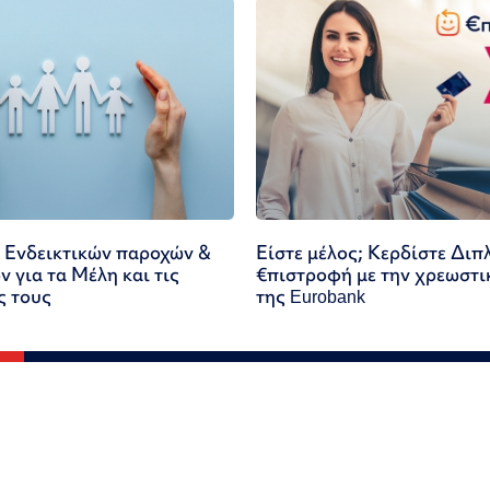
 Ενδεικτικών παροχών &
Είστε μέλος; Κερδίστε Διπ
 για τα Μέλη και τις
€πιστροφή με την χρεωστι
ς τους
της Eurobank